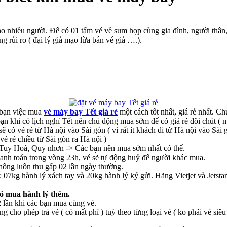
o nhiều người. Để có 01 tấm vé về sum họp cùng gia đình, người thân, 
g rủi ro ( đại lý giả mạo lừa bán vé giả ….).
 bạn việc mua
vé máy bay Tết giá rẻ
một cách tốt nhất, giá rẻ nhất. Ch
n khi có lịch nghỉ Tết nên chủ động mua sớm để có giá rẻ đôi chút ( 
 có vé rẻ từ Hà nội vào Sài gòn ( vì rất ít khách đi từ Hà nội vào Sài g
vé rẻ chiều từ Sài gòn ra Hà nội )
, Tuy Hoà, Quy nhơn -> Các bạn nên mua sớm nhất có thể.
thanh toán trong vòng 23h, vé sẽ tự động huỷ để người khác mua.
 không luôn thu gấp 02 lần ngày thường.
07kg hành lý xách tay và 20kg hành lý ký gửi. Hãng Vietjet và Jetsta
đó mua hành lý thêm.
2 lần khi các bạn mua cùng vé.
 cho phép trả vé ( có mất phí ) tuỳ theo từng loại vé ( ko phải vé siêu