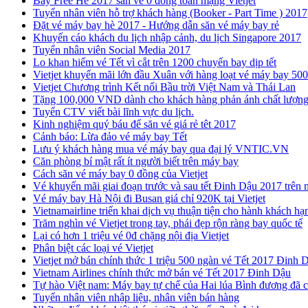
Bay Free Hè 2017 săn vé 0 đồng toàn mạng Vietjet
Tuyển nhân viên hỗ trợ khách hàng (Booker - Part Time ) 2017
​Đặt vé máy bay hè 2017 - Hướng dẫn săn vé máy bay rẻ
Khuyến cáo khách du lịch nhập cảnh, du lịch Singapore 2017
Tuyển nhân viên Social Media 2017
Lo khan hiếm vé Tết vì cắt trên 1200 chuyến bay dịp tết
Vietjet khuyến mãi lớn đầu Xuân với hàng loạt vé máy bay 50
Vietjet Chương trình Kết nối Bầu trời Việt Nam và Thái Lan
Tặng 100,000 VND dành cho khách hàng phản ánh chất lượng
Tuyển CTV viết bài lĩnh vực du lịch.
Kinh nghiệm quý báu để săn vé giá rẻ têt 2017
Cảnh báo: Lừa đảo vé máy bay Tết
Lưu ý khách hàng mua vé máy bay qua đại lý VNTIC.VN
Căn phòng bí mật rất ít người biết trên máy bay
Cách săn vé máy bay 0 đồng của Vietjet
Vé khuyến mãi giai đoạn trước và sau tết Đinh Dậu 2017 trên m
Vé máy bay Hà Nội đi Busan giá chỉ 920K tại Vietjet
Vietnamairline triển khai dịch vụ thuận tiện cho hành khách h
Trăm nghìn vé Vietjet trong tay, phái đẹp rộn ràng bay quốc tế
Lại có hơn 1 triệu vé 0đ chặng nội địa Vietjet
Phân biệt các loại vé Vietjet
Vietjet mở bán chính thức 1 triệu 500 ngàn vé Tết 2017 Đinh 
Vietnam Airlines chính thức mở bán vé Tết 2017 Đinh Dậu
Tự hào Việt nam: Máy bay tự chế của Hai lúa Bình đương đã c
Tuyển nhân viên nhập liệu, nhân viên bán hàng