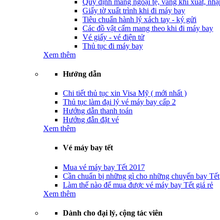
Quy định mang ngoại tệ, vàng khi xuất, nhậ
Giấy tờ xuất trình khi đi máy bay
Tiêu chuẩn hành lý xách tay - ký gửi
Các đồ vật cấm mang theo khi đi máy bay
Vé giấy - vé điện tử
Thủ tục đi máy bay
Xem thêm
Hướng dẫn
Chi tiết thủ tục xin Visa Mỹ ( mới nhất )
Thủ tục làm đại lý vé máy bay cấp 2
Hướng dẫn thanh toán
Hướng đẫn đặt vé
Xem thêm
Vé máy bay tết
Mua vé máy bay Tết 2017
Cần chuẩn bị những gì cho những chuyến bay Tết
Làm thế nào để mua được vé máy bay Tết giá rẻ
Xem thêm
Dành cho đại lý, cộng tác viên