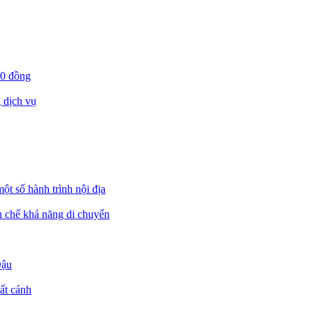
00 đồng
 dịch vụ
ột số hành trình nội địa
ạn chế khả năng di chuyển
Dậu
ất cánh