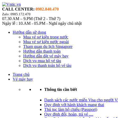
CALL CENTER:
0982.840.470
Zalo: 0985.172.470
07.30 AM – 9.PM (Thứ 2 - Thứ 7)
Ngày lễ : 10.AM - 05.PM - Nghỉ ngày chủ nhật
Hướng dẫn sử dụng
Mua vé sự kiện trong nước
Mua vé sự kiện nước ngoài
Tham quan du lịch Singapore
Hướng dẫn thanh toán
Hướng dẫn đặt vé máy bay
Dịch vụ mua hộ vé tàu
Dịch vụ thanh toán hộ vé tàu
Trang chủ
Vé máy bay
Thông tin cần biết
Danh sách các nước miễn Visa cho người Vi
Quy định với hành khách mang thai
Thủ tục làm hộ chiếu (Passport)
Quy định đổi, hoàn, trả vé ....