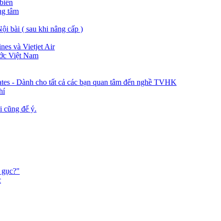
biển
ng tâm
ội bài ( sau khi nâng cấp )
nes và Vietjet Air
ước Việt Nam
rates - Dành cho tất cả các bạn quan tâm đến nghề TVHK
hí
 cũng để ý.
m gục?"
c