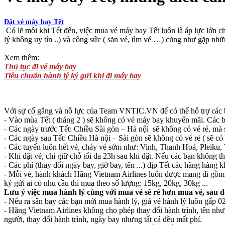
Đặt vé máy bay Tết
Có lẽ mỗi khi Tết đến, việc mua vé máy bay Tết luôn là áp lực lớn ch
lý không uy tín ..) và công sức ( săn vé, tìm vé …) cũng như gặp nhữn
Xem thêm:
Thủ tục đi vé máy bay
Tiêu chuẩn hành lý ký gửi khi đi máy bay
Với sự cố gắng và nỗ lực của Team VNTIC.VN để có thể hỗ trợ các
- Vào mùa Tết ( tháng 2 ) sẽ không có vé máy bay khuyến mãi. Các bạ
- Các ngày trước Tết: Chiều Sài gòn – Hà nội sẽ không có vé rẻ, mà sẽ
- Các ngày sau Tết: Chiều Hà nội – Sài gòn sẽ không có vé rẻ ( sẽ có 
- Các tuyến luôn hết vé, cháy vé sớm như: Vinh, Thanh Hoá, Pleiku
- Khi đặt vé, chỉ giữ chỗ tối đa 23h sau khi đặt. Nếu các bạn không 
- Các phí (thay đổi ngày bay, giờ bay, tên ...) dịp Tết các hãng hàng
- Mỗi vé, hành khách Hãng Vietnam Airlines luôn được mang đi gồm: 
ký gửi ai có nhu cầu thì mua theo số lượng: 15kg, 20kg, 30kg ...
Lưu ý việc mua hành lý cùng với mua vé sẽ rẻ hơn mua vé, sau 
- Nếu ra sân bay các bạn mới mua hành lý, giá vé hành lý luôn gấp 0
- Hãng Vietnam Airlines không cho phép thay đổi hành trình, tên nhưng
người, thay đổi hành trình, ngày bay nhưng tất cả đều mất phí.