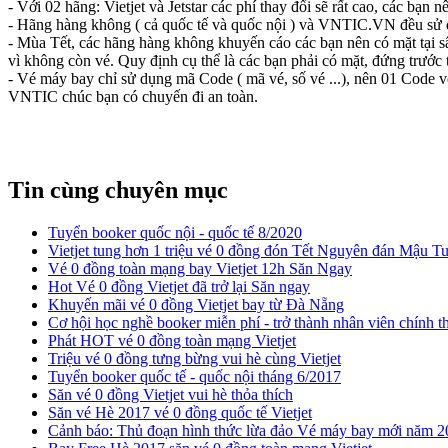
- Với 02 hãng: Vietjet và Jetstar các phí thay đổi sẽ rất cao, các bạn
- Hãng hàng không ( cả quốc tế và quốc nội ) và VNTIC.VN đều sử dụng
- Mùa Tết, các hãng hàng không khuyến cáo các bạn nên có mặt tại sân 
vì không còn vé. Quy định cụ thể là các bạn phải có mặt, đứng trước t
- Vé máy bay chỉ sử dụng mã Code ( mã vé, số vé ...), nên 01 Code v
VNTIC chúc bạn có chuyến đi an toàn.
Tin cùng chuyên mục
Tuyển booker quốc nội - quốc tế 8/2020
​Vietjet tung hơn 1 triệu vé 0 đồng đón Tết Nguyên đán Mậu T
Vé 0 đồng toàn mạng bay Vietjet 12h Săn Ngay
Hot Vé 0 đồng Vietjet đã trở lại Săn ngay
​Khuyến mãi vé 0 đồng Vietjet bay từ Đà Nẵng
Cơ hội học nghề booker miễn phí - trở thành nhân viên chính t
Phát HOT vé 0 đồng toàn mạng Vietjet
​Triệu vé 0 đồng tưng bừng vui hè cùng Vietjet
Tuyển booker quốc tế - quốc nội tháng 6/2017
Săn vé 0 đồng Vietjet vui hè thỏa thích
​Săn vé Hè 2017 vé 0 đồng quốc tế Vietjet
Cảnh báo: Thủ đoạn hình thức lừa đảo Vé máy bay mới năm 2