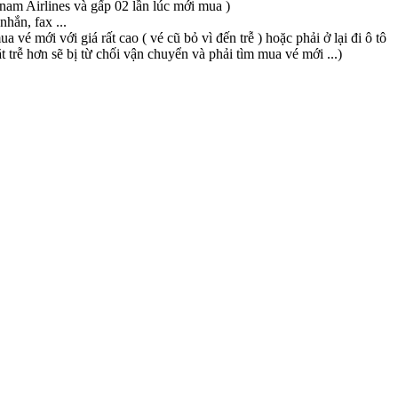
etnam Airlines và gấp 02 lần lúc mới mua )
hắn, fax ...
vé mới với giá rất cao ( vé cũ bỏ vì đến trễ ) hoặc phải ở lại đi ô tô
 trễ hơn sẽ bị từ chối vận chuyển và phải tìm mua vé mới ...)