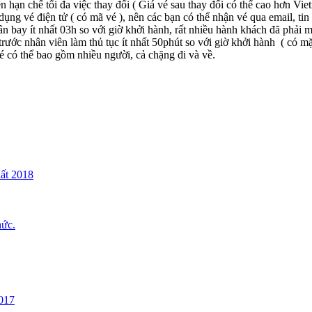
 nên hạn chế tối đa việc thay đổi ( Giá vé sau thay đổi có thể cao hơn Vi
 vé điện tử ( có mã vé ), nên các bạn có thể nhận vé qua email, tin n
bay ít nhất 03h so với giờ khởi hành, rất nhiều hành khách đã phải mua 
rước nhân viên làm thủ tục ít nhất 50phút so với giờ khởi hành ( có mặt
é có thể bao gồm nhiều người, cả chặng đi và về.
uất 2018
hức.
017