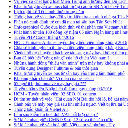
Vụ việc cá chết hàng loạt Miền Trung ảnh hưởng đến Du Lịch 
Khai trương tuyến xe bus chất lượng cao từ SB Nội bài về Tru
Lịch nghỉ Lễ Tết chính thức trong năm
Thông báo về việc thay đổi vị trí kiểm tra an ninh nhà ga T1 - N
Phẫn nộ cảnh đánh trẻ em dã man tại sân bay Tân Sơn Nhất
[Infographics] Cuộc đua kịch tính về thị phần của Vietnam Airli
Phát hành tờ tiền 100 đồng kỷ niệm 65 năm Ngân hàng nhà n
Tuyển PHP Coder tháng 04/2016
HOT: Emirates Airlines tuyển dụng tiếp viên hàng không 2016
Chia sẻ kinh nghiệm thi tuyển tiếp viên hàng không hãng Emi
Vietjet hỗ trợ chuyển khách vé tàu sang máy bay không thêm p
Bạn đã biết hết "công năng" của hộ chiếu Việt nam ?
Những hành động "thiếu văn minh" trên máy bay không phải ai
Tuyển dụng Designer Fulltime & bán thời gian
Khai trương tuyến xe bus từ sân bay vào trung tâm thành phố
Khoảng khắc chào đời Vi diệu của bé Jetstar
65 người bị lừa mua vé máy bay giả ???
Tuyển nhân viên Nhập liệu đi làm ngay tháng 03/2016
HCM - Tuyển nhân viên: 02 SEO, 01 content.
Đi tìm sự thật về việc "Hải quan Nội Bài đòi hối lộ, bé gái nằ
Cảnh báo vé máy bay giả sau khi nhiều người Việt bị lừa tại Ú
Thông báo khẩn từ Vietjet Air
Làm sao kiểm tra hoá đơn VAT bất hợp pháp ?
Sự khác nhau giữa CMND 9 số, 12 số và thẻ căn cước
Sự khác nhau về văn hoá giữa Việt nam và phương Tây