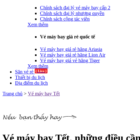
Chính sách đại lý vé máy bay cấp 2
Chính sách đại lý nhượng quyền
Chính sách cộng tác viên
Xem thêm
Vé máy bay giá rẻ quốc tế
Vé máy bay giá rẻ hãng Ariasia
Vé máy bay giá rẻ hãng Lion Air
Vé máy bay giá vẻ hãng Tiger
Xem thêm
Săn vé rẻ
( Live )
Thiết bị du lịch
Địa điểm du lịch
Trang chủ
>
Vé máy bay Tết
Vé máy bay Tết, những điều cần