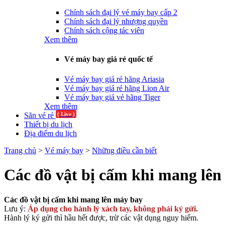
Chính sách đại lý vé máy bay cấp 2
Chính sách đại lý nhượng quyền
Chính sách cộng tác viên
Xem thêm
Vé máy bay giá rẻ quốc tế
Vé máy bay giá rẻ hãng Ariasia
Vé máy bay giá rẻ hãng Lion Air
Vé máy bay giá vẻ hãng Tiger
Xem thêm
Săn vé rẻ
( Live )
Thiết bị du lịch
Địa điểm du lịch
Trang chủ
>
Vé máy bay
>
Những điều cần biết
Các đồ vật bị cấm khi mang lê
Các đồ vật bị cấm khi mang lên máy bay
Lưu ý:
Áp dụng cho hành lý xách tay, không phải ký gửi.
Hành lý ký gửi thì hầu hết được, trừ các vật dụng nguy hiểm.