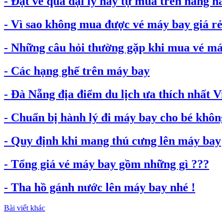
- Đặt vé qua đại lý hay tự mua trên hãng h
- Vì sao không mua được vé máy bay giá rẻ.
- Những câu hỏi thường gặp khi mua vé máy
- Các hạng ghế trên máy bay
- Đà Nẵng địa điểm du lịch ưa thích nhất 
- Chuẩn bị hành lý đi máy bay cho bé không
- Quy định khi mang thú cưng lên máy bay
- Tổng giá vé máy bay gồm những gì ???
- Tha hồ gánh nước lên máy bay nhé !
Bài viết khác