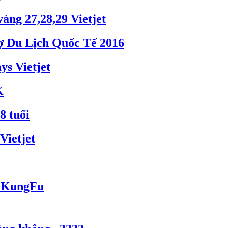
ng 27,28,29 Vietjet
hợ Du Lịch Quốc Tế 2016
s Vietjet
K
8 tuổi
Vietjet
a KungFu