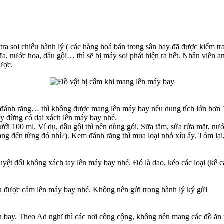
 tra soi chiếu hành lý ( các hàng hoá bán trong sân bay đã được kiểm t
, nước hoa, dầu gội… thì sẽ bị máy soi phát hiện ra hết. Nhân viên an
được.
 đánh răng… thì không được mang lên máy bay nếu dung tích lớn hơn 
 ấy đừng có dại xách lên máy bay nhé.
i 100 ml. Ví dụ, dầu gội thì nên dùng gói. Sữa tắm, sửa rửa mặt, nư
ang đến từng đó nhỉ?). Kem đánh răng thì mua loại nhỏ xíu ấy. Tóm lại, 
 tuyệt đối không xách tay lên máy bay nhé. Đó là dao, kéo các loại (kể 
u được cầm lên máy bay nhé. Không nên gửi trong hành lý ký gửi
n bay. Theo Ad nghĩ thì các nơi công cộng, không nên mang các đồ ăn