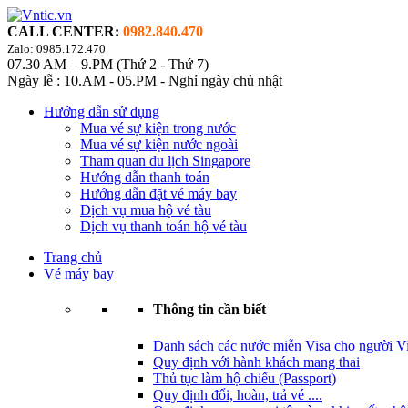
CALL CENTER:
0982.840.470
Zalo: 0985.172.470
07.30 AM – 9.PM (Thứ 2 - Thứ 7)
Ngày lễ : 10.AM - 05.PM - Nghỉ ngày chủ nhật
Hướng dẫn sử dụng
Mua vé sự kiện trong nước
Mua vé sự kiện nước ngoài
Tham quan du lịch Singapore
Hướng dẫn thanh toán
Hướng dẫn đặt vé máy bay
Dịch vụ mua hộ vé tàu
Dịch vụ thanh toán hộ vé tàu
Trang chủ
Vé máy bay
Thông tin cần biết
Danh sách các nước miễn Visa cho người Vi
Quy định với hành khách mang thai
Thủ tục làm hộ chiếu (Passport)
Quy định đổi, hoàn, trả vé ....