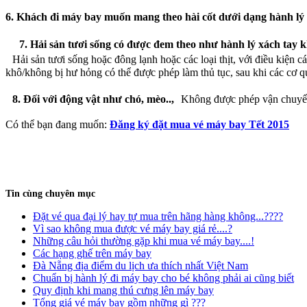
6. Khách đi máy bay muốn mang theo hài cốt dưới dạng hành lý
7. Hải sản tươi sống có được đem theo như hành lý xách tay 
Hải sản tươi sống hoặc đông lạnh hoặc các loại thịt, với điều kiện
khô/không bị hư hỏng có thể được phép làm thủ tục, sau khi các cơ q
8. Đối với động vật như chó, mèo..,
Không được phép vận chuyển 
Có thể bạn đang muốn:
Đăng ký đặt mua vé máy bay Tết 2015
Tin cùng chuyên mục
Đặt vé qua đại lý hay tự mua trên hãng hàng không...????
Vì sao không mua được vé máy bay giá rẻ....?
Những câu hỏi thường gặp khi mua vé máy bay....!
Các hạng ghế trên máy bay
Đà Nẵng địa điểm du lịch ưa thích nhất Việt Nam
Chuẩn bị hành lý đi máy bay cho bé không phải ai cũng biết
Quy định khi mang thú cưng lên máy bay
Tổng giá vé máy bay gồm những gì ???