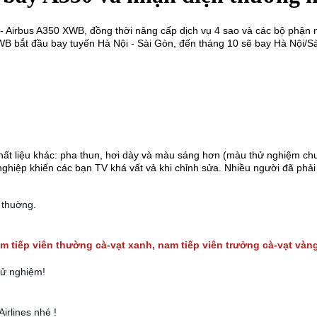
ới - Airbus A350 XWB, đồng thời nâng cấp dịch vụ 4 sao và các bộ phận 
 bắt đầu bay tuyến Hà Nội - Sài Gòn, đến tháng 10 sẽ bay Hà Nội/Sài
ất liệu khác: pha thun, hơi dày và màu sáng hơn (màu thử nghiệm ch
hiệp khiến các bạn TV khá vất vả khi chỉnh sửa. Nhiều người đã phải đ
n
thuờng.
m tiếp viên thường cà-vạt xanh, nam tiếp viên trưởng cà-vạt vàn
hử nghiệm!
irlines nhé !