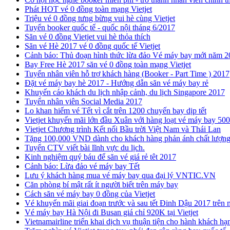
Phát HOT vé 0 đồng toàn mạng Vietjet
​Triệu vé 0 đồng tưng bừng vui hè cùng Vietjet
Tuyển booker quốc tế - quốc nội tháng 6/2017
Săn vé 0 đồng Vietjet vui hè thỏa thích
​Săn vé Hè 2017 vé 0 đồng quốc tế Vietjet
Cảnh báo: Thủ đoạn hình thức lừa đảo Vé máy bay mới năm 2
Bay Free Hè 2017 săn vé 0 đồng toàn mạng Vietjet
Tuyển nhân viên hỗ trợ khách hàng (Booker - Part Time ) 2017
​Đặt vé máy bay hè 2017 - Hướng dẫn săn vé máy bay rẻ
Khuyến cáo khách du lịch nhập cảnh, du lịch Singapore 2017
Tuyển nhân viên Social Media 2017
Lo khan hiếm vé Tết vì cắt trên 1200 chuyến bay dịp tết
Vietjet khuyến mãi lớn đầu Xuân với hàng loạt vé máy bay 50
Vietjet Chương trình Kết nối Bầu trời Việt Nam và Thái Lan
Tặng 100,000 VND dành cho khách hàng phản ánh chất lượng
Tuyển CTV viết bài lĩnh vực du lịch.
Kinh nghiệm quý báu để săn vé giá rẻ têt 2017
Cảnh báo: Lừa đảo vé máy bay Tết
Lưu ý khách hàng mua vé máy bay qua đại lý VNTIC.VN
Căn phòng bí mật rất ít người biết trên máy bay
Cách săn vé máy bay 0 đồng của Vietjet
Vé khuyến mãi giai đoạn trước và sau tết Đinh Dậu 2017 trên m
Vé máy bay Hà Nội đi Busan giá chỉ 920K tại Vietjet
Vietnamairline triển khai dịch vụ thuận tiện cho hành khách h