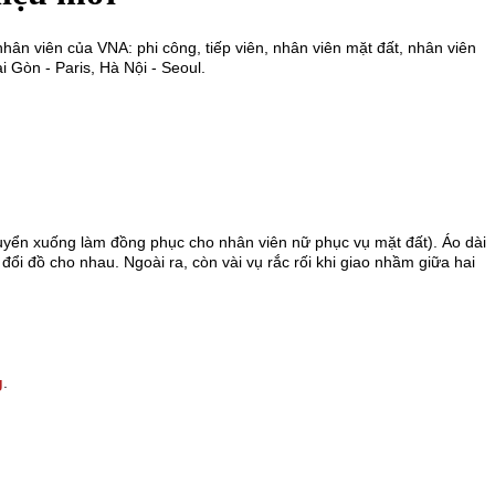
nhân viên của VNA: phi công, tiếp viên, nhân viên mặt đất, nhân viên
 Gòn - Paris, Hà Nội - Seoul.
uyển xuống làm đồng phục cho nhân viên nữ phục vụ mặt đất). Áo dài
ổi đồ cho nhau. Ngoài ra, còn vài vụ rắc rối khi giao nhầm giữa hai
g
.