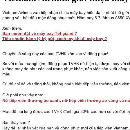
Vietnam Airlines vừa tiếp nhận chiếc máy bay hiện đại....nhất thế gi
phòng vé...bắt đầu mặc đồng phục mới. Hôm nay 3.7, Airbus A350 XWB
Xem thêm:
Bạn muốn đặt vé máy bay Têt giá rẻ ?
Tiêu chuẩn hành lý ký gửi, xách tay khi đi máy bay ?
Chuyện là sáng nay các bạn TVHK xôn xao vì đồng phục!
So với mẫu thử nghiệm, đồng phục TVHK nữ hiện tại được may với ch
không may đo như các loại trang phục khác, nên việc sản xuất công ng
màu.
Cũ thì chỉ đỏ và trắng thôi, không phân biệt tiếp viên trưởng,
tiếp viê
Giờ phải như vầy nha:
Nữ tiếp viên thường áo xanh, nữ tiếp viên trưởng áo vàng và na
Mức độ hài lòng được các TVHK đánh giá 80%, cao hơn so với đợt t
Bạn thấy sao ?
Hãy để lại nhận xét của bạn về đồng phục mới của tiếp viên Vietnam A