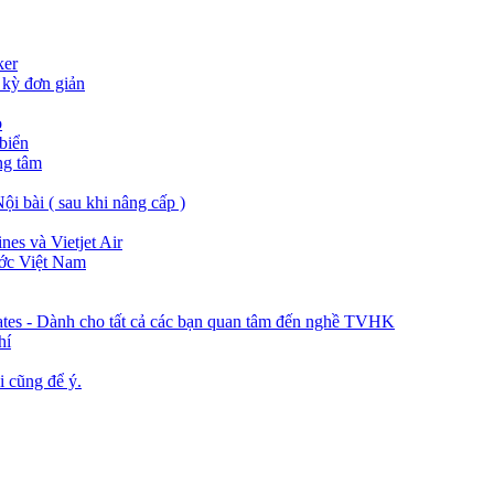
ker
kỳ đơn giản
o
biển
ng tâm
ội bài ( sau khi nâng cấp )
nes và Vietjet Air
ước Việt Nam
rates - Dành cho tất cả các bạn quan tâm đến nghề TVHK
hí
 cũng để ý.