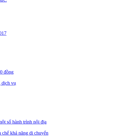
017
00 đồng
 dịch vụ
ột số hành trình nội địa
ạn chế khả năng di chuyển