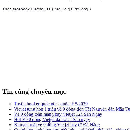
Trích facebook Hương Trà ( tức Cô gái đồ long )
Tin cùng chuyên mục
Tuyển booker quốc nội - quốc tế 8/2020
​Vietjet tung hơn 1 triệu vé 0 đồng đón Tết Nguyên đán Mậu T
Vé 0 đồng toàn mạng bay Vietjet 12h Săn Ngay
Hot Vé 0 đồng Vietjet đã trở lại Săn ngay
​Khuyến mãi vé 0 đồng Vietjet bay từ Đà Nẵng
Cơ hội học nghề booker miễn phí - trở thành nhân viên chính t