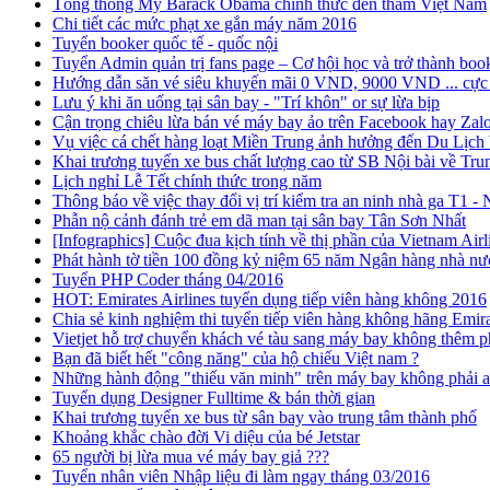
Tổng thống Mỹ Barack Obama chính thức đến thăm Việt Nam
Chi tiết các mức phạt xe gắn máy năm 2016
Tuyển booker quốc tế - quốc nội
Tuyển Admin quản trị fans page – Cơ hội học và trở thành boo
Hướng dẫn săn vé siêu khuyến mãi 0 VND, 9000 VND ... cực 
Lưu ý khi ăn uống tại sân bay - "Trí khôn" or sự lừa bịp
Cận trọng chiêu lừa bán vé máy bay ảo trên Facebook hay Zal
Vụ việc cá chết hàng loạt Miền Trung ảnh hưởng đến Du Lịch 
Khai trương tuyến xe bus chất lượng cao từ SB Nội bài về Tru
Lịch nghỉ Lễ Tết chính thức trong năm
Thông báo về việc thay đổi vị trí kiểm tra an ninh nhà ga T1 - N
Phẫn nộ cảnh đánh trẻ em dã man tại sân bay Tân Sơn Nhất
[Infographics] Cuộc đua kịch tính về thị phần của Vietnam Airli
Phát hành tờ tiền 100 đồng kỷ niệm 65 năm Ngân hàng nhà n
Tuyển PHP Coder tháng 04/2016
HOT: Emirates Airlines tuyển dụng tiếp viên hàng không 2016
Chia sẻ kinh nghiệm thi tuyển tiếp viên hàng không hãng Emi
Vietjet hỗ trợ chuyển khách vé tàu sang máy bay không thêm p
Bạn đã biết hết "công năng" của hộ chiếu Việt nam ?
Những hành động "thiếu văn minh" trên máy bay không phải ai
Tuyển dụng Designer Fulltime & bán thời gian
Khai trương tuyến xe bus từ sân bay vào trung tâm thành phố
Khoảng khắc chào đời Vi diệu của bé Jetstar
65 người bị lừa mua vé máy bay giả ???
Tuyển nhân viên Nhập liệu đi làm ngay tháng 03/2016