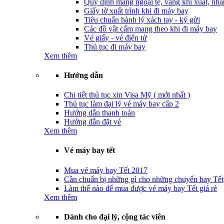
Quy định mang ngoại tệ, vàng khi xuất, nhậ
Giấy tờ xuất trình khi đi máy bay
Tiêu chuẩn hành lý xách tay - ký gửi
Các đồ vật cấm mang theo khi đi máy bay
Vé giấy - vé điện tử
Thủ tục đi máy bay
Xem thêm
Hướng dẫn
Chi tiết thủ tục xin Visa Mỹ ( mới nhất )
Thủ tục làm đại lý vé máy bay cấp 2
Hướng dẫn thanh toán
Hướng đẫn đặt vé
Xem thêm
Vé máy bay tết
Mua vé máy bay Tết 2017
Cần chuẩn bị những gì cho những chuyến bay Tết
Làm thế nào để mua được vé máy bay Tết giá rẻ
Xem thêm
Dành cho đại lý, cộng tác viên