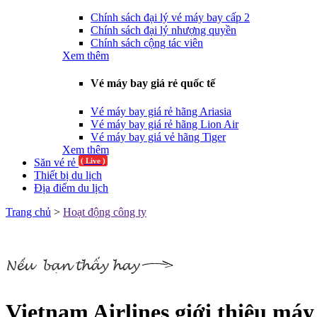
Chính sách đại lý vé máy bay cấp 2
Chính sách đại lý nhượng quyền
Chính sách cộng tác viên
Xem thêm
Vé máy bay giá rẻ quốc tế
Vé máy bay giá rẻ hãng Ariasia
Vé máy bay giá rẻ hãng Lion Air
Vé máy bay giá vẻ hãng Tiger
Xem thêm
Săn vé rẻ
( Live )
Thiết bị du lịch
Địa điểm du lịch
Trang chủ
>
Hoạt động công ty
Vietnam Airlines giới thiệu má