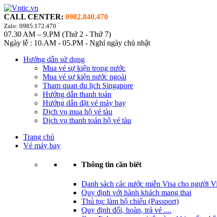
CALL CENTER:
0982.840.470
Zalo: 0985.172.470
07.30 AM – 9.PM (Thứ 2 - Thứ 7)
Ngày lễ : 10.AM - 05.PM - Nghỉ ngày chủ nhật
Hướng dẫn sử dụng
Mua vé sự kiện trong nước
Mua vé sự kiện nước ngoài
Tham quan du lịch Singapore
Hướng dẫn thanh toán
Hướng dẫn đặt vé máy bay
Dịch vụ mua hộ vé tàu
Dịch vụ thanh toán hộ vé tàu
Trang chủ
Vé máy bay
Thông tin cần biết
Danh sách các nước miễn Visa cho người Vi
Quy định với hành khách mang thai
Thủ tục làm hộ chiếu (Passport)
Quy định đổi, hoàn, trả vé ....