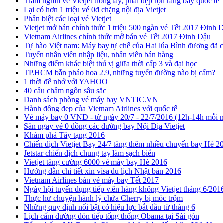
Trăm nghìn vé Vietjet trong tay, phái đẹp rộn ràng bay quốc tế
Lại có hơn 1 triệu vé 0đ chặng nội địa Vietjet
Phân biệt các loại vé Vietjet
Vietjet mở bán chính thức 1 triệu 500 ngàn vé Tết 2017 Đinh 
Vietnam Airlines chính thức mở bán vé Tết 2017 Đinh Dậu
Tự hào Việt nam: Máy bay tự chế của Hai lúa Bình đương đã c
Tuyển nhân viên nhập liệu, nhân viên bán hàng
​Những điểm khác biệt thú vị giữa thời cấp 3 và đại học
TP.HCM bắn pháo hoa 2.9, những tuyến đường nào bị cấm?
1 thời để nhớ với YAHOO
40 câu châm ngôn sâu sắc
Danh sách phòng vé máy bay VNTIC.VN
Hành động đẹp của Vietnam Airlines với quốc tế
Vé máy bay 0 VND - từ ngày 20/7 - 22/7/2016 (12h-14h mỗi 
Săn ngay vé 0 đồng các đường bay Nội Địa Vietjet
Khám phá Tây tạng 2016
Chiến dịch Vietjet Bay 24/7 tăng thêm nhiều chuyến bay Hè 2
Jetstar chiến dịch chung tay làm sạch biển
Vietjet tăng cường 6000 vé máy bay Hè 2016
Hướng dẫn chi tiết xin visa du lịch Nhật bản 2016
Vietnam Airlines bán vé máy bay Tết 2017
Ngày hội tuyển dụng tiếp viên hàng không Vietjet tháng 6/201
Thực hư chuyện hành lý chứa Cherry bị móc trộm
Những quy định nổi bật có hiệu lực bắt đầu từ tháng 6
Lịch cấm đường đón tiếp tổng thống Obama tại Sài gòn