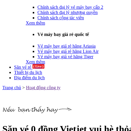
Chính sách đại lý vé máy bay cấp 2
Chính sách đại lý nhượng quyền
Chính sách cộng tác viên
Xem thêm
Vé máy bay giá rẻ quốc tế
Vé máy bay giá rẻ hãng Ariasia
Vé máy bay giá rẻ hãng Lion Air
Vé máy bay giá vẻ hãng Tiger
Xem thêm
Săn vé rẻ
( Live )
Thiết bị du lịch
Địa điểm du lịch
Trang chủ
>
Hoạt động công ty
Săn vé 0 đồng Vietjet vui hè thỏ