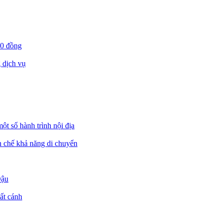
00 đồng
 dịch vụ
ột số hành trình nội địa
ạn chế khả năng di chuyển
Dậu
ất cánh