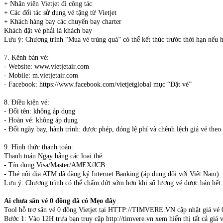
+ Nhân viên Vietjet đi công tác
+ Các đối tác sử dụng vé tặng từ Vietjet
+ Khách hàng bay các chuyến bay charter
Khách đặt vé phải là khách bay
Lưu ý: Chương trình “Mua vé trúng quà” có thể kết thúc trước thời hạn nếu hê
7. Kênh bán vé:
- Website: www.vietjetair.com
- Mobile: m.vietjetair.com
- Facebook: https://www.facebook.com/vietjetglobal mục “Đặt vé”
8. Điều kiện vé:
- Đổi tên: không áp dụng
- Hoàn vé: không áp dụng
- Đổi ngày bay, hành trình: được phép, đóng lệ phí và chênh lệch giá vé the
9. Hình thức thanh toán:
Thanh toán Ngay bằng các loại thẻ:
- Tín dụng Visa/Master/AMEX/JCB
- Thẻ nội địa ATM đã đăng ký Internet Banking (áp dụng đối với Việt Nam)
Lưu ý: Chương trình có thể chấm dứt sớm hơn khi số lượng vé được bán hết.
Ai chưa săn vé 0 đồng đã có Mẹo đây
Tool hỗ trợ săn vé 0 đồng Vietjet tại HTTP://TIMVERE.VN cập nhật giá vé 0
Bước 1: Vào 12H trưa bạn truy cập http://timvere.vn xem hiển thị tất cả gi