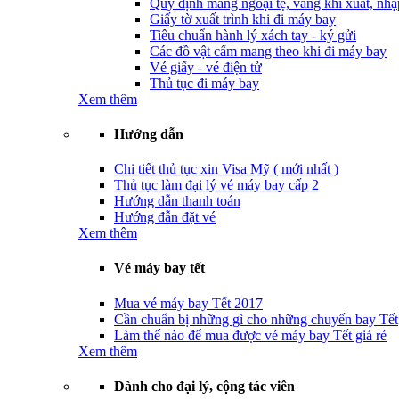
Quy định mang ngoại tệ, vàng khi xuất, nhậ
Giấy tờ xuất trình khi đi máy bay
Tiêu chuẩn hành lý xách tay - ký gửi
Các đồ vật cấm mang theo khi đi máy bay
Vé giấy - vé điện tử
Thủ tục đi máy bay
Xem thêm
Hướng dẫn
Chi tiết thủ tục xin Visa Mỹ ( mới nhất )
Thủ tục làm đại lý vé máy bay cấp 2
Hướng dẫn thanh toán
Hướng đẫn đặt vé
Xem thêm
Vé máy bay tết
Mua vé máy bay Tết 2017
Cần chuẩn bị những gì cho những chuyến bay Tết
Làm thế nào để mua được vé máy bay Tết giá rẻ
Xem thêm
Dành cho đại lý, cộng tác viên