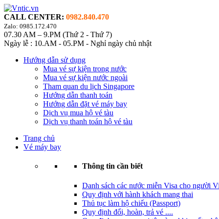
CALL CENTER:
0982.840.470
Zalo: 0985.172.470
07.30 AM – 9.PM (Thứ 2 - Thứ 7)
Ngày lễ : 10.AM - 05.PM - Nghỉ ngày chủ nhật
Hướng dẫn sử dụng
Mua vé sự kiện trong nước
Mua vé sự kiện nước ngoài
Tham quan du lịch Singapore
Hướng dẫn thanh toán
Hướng dẫn đặt vé máy bay
Dịch vụ mua hộ vé tàu
Dịch vụ thanh toán hộ vé tàu
Trang chủ
Vé máy bay
Thông tin cần biết
Danh sách các nước miễn Visa cho người Vi
Quy định với hành khách mang thai
Thủ tục làm hộ chiếu (Passport)
Quy định đổi, hoàn, trả vé ....