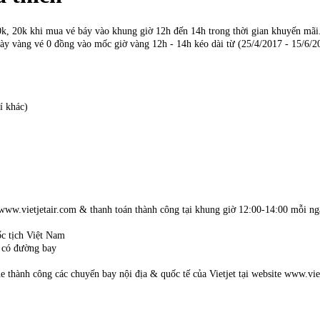
10k, 20k khi mua vé báy vào khung giờ 12h đến 14h trong thời gian khuyến mãi
y vàng vé 0 đồng vào mốc giờ vàng 12h - 14h kéo dài từ (25/4/2017 - 15/6/201
í khác)
 www.vietjetair.com & thanh toán thành công tại khung giờ 12:00-14:00 mỗi n
ốc tịch Việt Nam
t có đường bay
 thành công các chuyến bay nội địa & quốc tế của Vietjet tại website www.viet