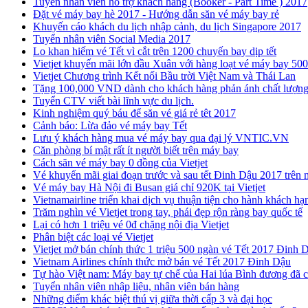
Tuyển nhân viên hỗ trợ khách hàng (Booker - Part Time ) 2017
​Đặt vé máy bay hè 2017 - Hướng dẫn săn vé máy bay rẻ
Khuyến cáo khách du lịch nhập cảnh, du lịch Singapore 2017
Tuyển nhân viên Social Media 2017
Lo khan hiếm vé Tết vì cắt trên 1200 chuyến bay dịp tết
Vietjet khuyến mãi lớn đầu Xuân với hàng loạt vé máy bay 50
Vietjet Chương trình Kết nối Bầu trời Việt Nam và Thái Lan
Tặng 100,000 VND dành cho khách hàng phản ánh chất lượng
Tuyển CTV viết bài lĩnh vực du lịch.
Kinh nghiệm quý báu để săn vé giá rẻ têt 2017
Cảnh báo: Lừa đảo vé máy bay Tết
Lưu ý khách hàng mua vé máy bay qua đại lý VNTIC.VN
Căn phòng bí mật rất ít người biết trên máy bay
Cách săn vé máy bay 0 đồng của Vietjet
Vé khuyến mãi giai đoạn trước và sau tết Đinh Dậu 2017 trên m
Vé máy bay Hà Nội đi Busan giá chỉ 920K tại Vietjet
Vietnamairline triển khai dịch vụ thuận tiện cho hành khách h
Trăm nghìn vé Vietjet trong tay, phái đẹp rộn ràng bay quốc tế
Lại có hơn 1 triệu vé 0đ chặng nội địa Vietjet
Phân biệt các loại vé Vietjet
Vietjet mở bán chính thức 1 triệu 500 ngàn vé Tết 2017 Đinh 
Vietnam Airlines chính thức mở bán vé Tết 2017 Đinh Dậu
Tự hào Việt nam: Máy bay tự chế của Hai lúa Bình đương đã c
Tuyển nhân viên nhập liệu, nhân viên bán hàng
​Những điểm khác biệt thú vị giữa thời cấp 3 và đại học