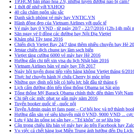
TP.HCM bắn pháo hoa 2.9, những tuyến đường nào bị cấm?
1 thời để nhớ với YAHOO
40 câu châm ngôn sâu sắc
Danh sách phòng vé máy bay VNTIC.VN
Hành động đẹp của Vietnam Airlines với quốc tế
Vé máy bay 0 VND - từ ngày 20/7 - 22/7/2016 (12h-14h mỗi 
Săn ngay vé 0 đồng các đường bay Nội Địa Vietjet
Khám phá Tây tạng 2016
Chiến dịch Vietjet Bay 24/7 tăng thêm nhiều chuyến bay Hè 2
Jetstar chiến dịch chung tay làm sạch biển
Vietjet tăng cường 6000 vé máy bay Hè 2016
Hướng dẫn chi tiết xin visa du lịch Nhật bản 2016
Vietnam Airlines bán vé máy bay Tết 2017
Ngày hội tuyển dụng tiếp viên hàng không Vietjet tháng 6/201
Thực hư chuyện hành lý chứa Cherry bị móc trộm
Những quy định nổi bật có hiệu lực bắt đầu từ tháng 6
Lịch cấm đường đón tiếp tổng thống Obama tại Sài gòn
Tổng thống Mỹ Barack Obama chính thức đến thăm Việt Nam
Chi tiết các mức phạt xe gắn máy năm 2016
Tuyển booker quốc tế - quốc nội
Tuyển Admin quản trị fans page – Cơ hội học và trở thành boo
Hướng dẫn săn vé siêu khuyến mãi 0 VND, 9000 VND ... cực 
Lưu ý khi ăn uống tại sân bay - "Trí khôn" or sự lừa bịp
Cận trọng chiêu lừa bán vé máy bay ảo trên Facebook hay Zal
Vụ việc cá chết hàng loạt Miền Trung ảnh hưởng đến Du Lịch 