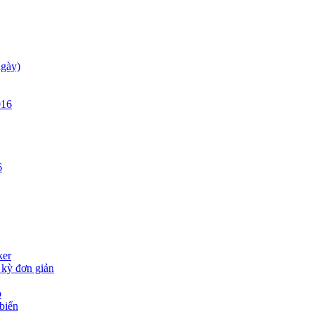
ngày)
016
6
ker
kỳ đơn giản
o
biển