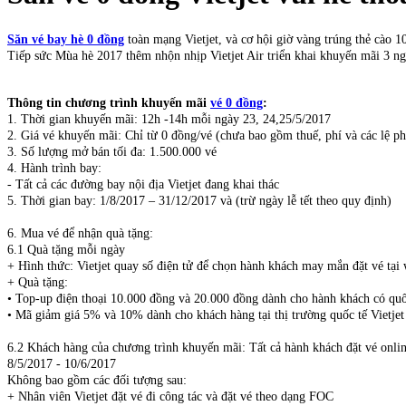
Săn vé bay hè 0 đồng
toàn mạng Vietjet, và cơ hội giờ vàng trúng thẻ cào 
Tiếp sức Mùa hè 2017 thêm nhộn nhịp Vietjet Air triển khai khuyến mãi 3 ngà
Thông tin chương trình khuyến mãi
vé 0 đồng
:
1. Thời gian khuyến mãi: 12h -14h mỗi ngày 23, 24,25/5/2017
2. Giá vé khuyến mãi: Chỉ từ 0 đồng/vé (chưa bao gồm thuế, phí và các lệ ph
3. Số lượng mở bán tối đa: 1.500.000 vé
4. Hành trình bay:
- Tất cả các đường bay nội địa Vietjet đang khai thác
5. Thời gian bay: 1/8/2017 – 31/12/2017 và (trừ ngày lễ tết theo quy định)
6. Mua vé để nhận quà tặng:
6.1 Quà tặng mỗi ngày
+ Hình thức: Vietjet quay số điện tử để chọn hành khách may mắn đặt vé tại
+ Quà tặng:
• Top-up điện thoại 10.000 đồng và 20.000 đồng dành cho hành khách có qu
• Mã giảm giá 5% và 10% dành cho khách hàng tại thị trường quốc tế Vietje
6.2 Khách hàng của chương trình khuyến mãi: Tất cả hành khách đặt vé online
8/5/2017 - 10/6/2017
Không bao gồm các đối tượng sau:
+ Nhân viên Vietjet đặt vé đi công tác và đặt vé theo dạng FOC