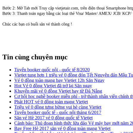
Bước 2: Mở Tab mới Truy cập vietjetair.com, trên điện thoại Smartphone https
Bước 3: Thanh toán ngay bằng các loại thẻ Visa/ Master/ AMEX/ JCB/ KCP/ t
Chúc các bạn có buổi săn vé thành công !
Tin cùng chuyên mục
Tuyển booker quốc nội - quốc tế 8/2020
​Vietjet tung hơn 1 triệu vé 0 đồng đón Tết Nguyên đán Mậu T
Vé 0 đồng toàn mạng bay Vietjet 12h Săn Ngay
Hot Vé 0 đồng Vietjet đã trở lại Săn ngay
​Khuyến mãi vé 0 đồng Vietjet bay từ Đà Nẵng
Cơ hội học nghề booker miễn phí - trở thành nhân viên chính t
Phát HOT vé 0 đồng toàn mạng Vietjet
​Triệu vé 0 đồng tưng bừng vui hè cùng Vietjet
Tuyển booker quốc tế - quốc nội tháng 6/2017
​Săn vé Hè 2017 vé 0 đồng quốc tế Vietjet
Cảnh báo: Thủ đoạn hình thức lừa đảo Vé máy bay mới năm 2
Bay Free Hè 2017 săn vé 0 đồng toàn mạng Vietjet