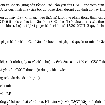
ểm tra tốc độ (súng bắn tốc độ), nếu cần yêu cầu CSGT cho xem hình 
ợc xe của mình chạy quá tốc độ trong đoạn đường quy định đó hay khô
đèn đỏ mấy giây, xi-nhan... nếu thực sự không vi phạm (hoặc thích cãi
T cố tình ép chúng ta nhận lỗi thì CSGT phải có bằng chứng xác thực
nh chính), Luật xử lý vi phạm hành chính số 15/2012/QH13 quy định:
 phạm hành chính. Cá nhân, tổ chức bị xử phạt có quyền tự mình hoặ
i, xuất trình giấy tờ và chấp thuận việc kiểm soát, xử lý của CSGT th
 và yêu cầu CSGT thực hiện đúng, chính xác:
g (có dấu đỏ, số thứ tự…)
 của mình
 vào BB.
ng và lời nói phải có căn cứ. Khi làm việc với CSGT hãy bình tĩnh n