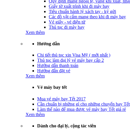
Quy định mang ngoại tệ, vàng khi xuất, nhậ
Giấy tờ xuất trình khi đi máy bay
Tiêu chuẩn hành lý xách tay - ký gửi
Các đồ vật cấm mang theo khi đi máy bay
Vé giấy - vé điện tử
Thủ tục đi máy bay
Xem thêm
Hướng dẫn
Chi tiết thủ tục xin Visa Mỹ ( mới nhất )
Thủ tục làm đại lý vé máy bay cấp 2
Hướng dẫn thanh toán
Hướng đẫn đặt vé
Xem thêm
Vé máy bay tết
Mua vé máy bay Tết 2017
Cần chuẩn bị những gì cho những chuyến bay Tết
Làm thế nào để mua được vé máy bay Tết giá rẻ
Xem thêm
Dành cho đại lý, cộng tác viên