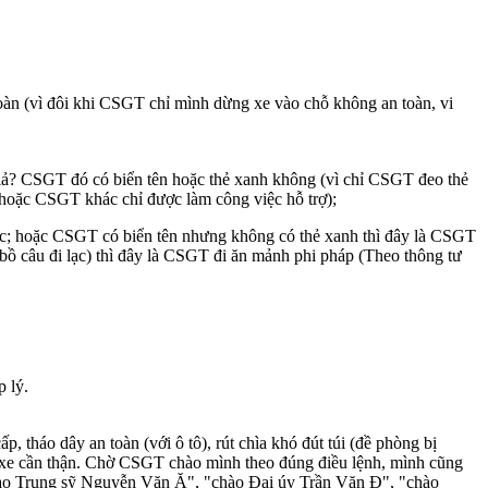
 toàn (vì đôi khi CSGT chỉ mình dừng xe vào chỗ không an toàn, vi
 giả? CSGT đó có biển tên hoặc thẻ xanh không (vì chỉ CSGT đeo thẻ
hoặc CSGT khác chỉ được làm công việc hỗ trợ);
ệc; hoặc CSGT có biển tên nhưng không có thẻ xanh thì đây là CSGT
bồ câu đi lạc) thì đây là CSGT đi ăn mảnh phi pháp (Theo thông tư
 lý.
tháo dây an toàn (với ô tô), rút chìa khó đút túi (đề phòng bị
óa xe cần thận. Chờ CSGT chào mình theo đúng điều lệnh, mình cũng
chào Trung sỹ Nguyễn Văn Ă", "chào Đại úy Trần Văn Đ", "chào