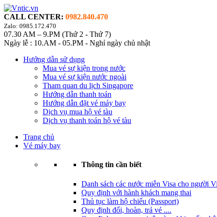
CALL CENTER:
0982.840.470
Zalo: 0985.172.470
07.30 AM – 9.PM (Thứ 2 - Thứ 7)
Ngày lễ : 10.AM - 05.PM - Nghỉ ngày chủ nhật
Hướng dẫn sử dụng
Mua vé sự kiện trong nước
Mua vé sự kiện nước ngoài
Tham quan du lịch Singapore
Hướng dẫn thanh toán
Hướng dẫn đặt vé máy bay
Dịch vụ mua hộ vé tàu
Dịch vụ thanh toán hộ vé tàu
Trang chủ
Vé máy bay
Thông tin cần biết
Danh sách các nước miễn Visa cho người Vi
Quy định với hành khách mang thai
Thủ tục làm hộ chiếu (Passport)
Quy định đổi, hoàn, trả vé ....