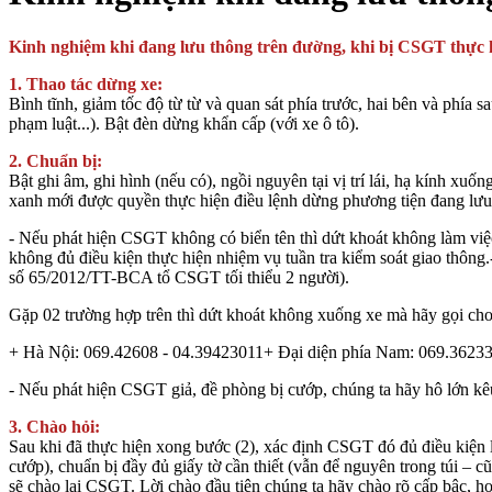
Kinh nghiệm khi đang lưu thông trên đường, khi bị CSGT thực hi
1. Thao tác dừng xe:
Bình tĩnh, giảm tốc độ từ từ và quan sát phía trước, hai bên và phí
phạm luật...). Bật đèn dừng khẩn cấp (với xe ô tô).
2. Chuẩn bị:
Bật ghi âm, ghi hình (nếu có), ngồi nguyên tại vị trí lái, hạ kính 
xanh mới được quyền thực hiện điều lệnh dừng phương tiện đang lư
- Nếu phát hiện CSGT không có biển tên thì dứt khoát không làm vi
không đủ điều kiện thực hiện nhiệm vụ tuần tra kiểm soát giao thông
số 65/2012/TT-BCA tổ CSGT tối thiểu 2 người).
Gặp 02 trường hợp trên thì dứt khoát không xuống xe mà hãy gọi
+ Hà Nội: 069.42608 - 04.39423011+ Đại diện phía Nam: 069.3623
- Nếu phát hiện CSGT giả, đề phòng bị cướp, chúng ta hãy hô lớn 
3. Chào hỏi:
Sau khi đã thực hiện xong bước (2), xác định CSGT đó đủ điều kiện l
cướp), chuẩn bị đầy đủ giấy tờ cần thiết (vẫn để nguyên trong túi 
sẽ chào lại CSGT. Lời chào đầu tiên chúng ta hãy chào rõ cấp bậc,