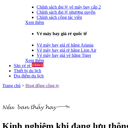
Chính sách đại lý vé máy bay cấp 2
Chính sách đại lý nhượng quyền
Chính sách cộng tác viên
Xem thêm
Vé máy bay giá rẻ quốc tế
Vé máy bay giá rẻ hãng Ariasia
Vé máy bay giá rẻ hãng Lion Air
Vé máy bay giá vẻ hãng Tiger
Xem thêm
Săn vé rẻ
( Live )
Thiết bị du lịch
Địa điểm du lịch
Trang chủ
>
Hoạt động công ty
Kinh nghiệm khi đang lưu thôn