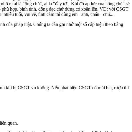
hớ ra ai là "ông chủ", ai là "đầy tớ". Khi đó áp lực của "ông chủ" sẽ
ho phù hợp, bình tính, dõng dạc chứ đừng có xoắn lên. VD: với CSGT
nhiều tuổi, vui vẻ, tình cảm thì dùng em - anh, cháu - chú....
ịnh của pháp luật. Chúng ta cần ghi nhớ một số cấp hiệu theo bảng
ình khi bị CSGT vu khống. Nếu phát hiện CSGT có mùi bia, rượu thì
liên quan.