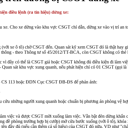
ện điều lệnh (ra tín hiệu) dừng xe:
a sau xe. Cho xe dừng vào khu vực CSGT chỉ dẫn, dừng xe vào vị trí an
xuống (với xe ô tô) chờ CSGT đến. Quan sát kỹ xem CSGT đó là thật hay
u thông - theo Thông tư số 45/2012/TT-BCA, còn CSGT không có thẻ 
ệc vì đây có thể là CSGT giả hoặc CSGT không đủ điều kiện đi làm vi
.- Quan sát khu vực xung quanh, nếu phát hiện chỉ có 01 CSGT (gọi là 
 cho CS 113 hoặc ĐDN Cục CSGT ĐB-ĐS để phản ánh:
3
kêu cứu những người xung quanh hoặc chuẩn bị phương án phòng vệ hợp
àm việc và được CSGT mời xuống làm việc. Vẫn bật đèn dừng khẩn cấp, 
– cũng đề phòng trường hợp bị cướp) mở cửa bước xuống (với ô tô), kh
 họ tên đầy đủ (nếu cần thêm cả số hiệu) của CSGT đó nữa, VD như "