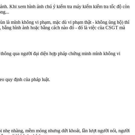
ảnh. Khi xem hình ảnh chú ý kiểm tra máy kiểm kiểm tra tốc độ còn
ng...
 cùn là mình không vi phạm, mặc dù vi phạm thật - không ủng hộ) thì
, bằng hình ảnh hoặc bằng cách nào đó - đó là việc của CSGT mà
c thông qua người đại diện hợp pháp chứng minh mình không vi
eo quy định của pháp luật.
ói nhẹ nhàng, mềm mỏng nhưng dứt khoát, lần lượt người nói, người