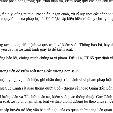
ược phân công trong quá trình tuần tra, kiểm soát; quy chế dân chủ tro
p, tận tụy, đúng mực.4. Phát hiện, ngăn chặn, xử lý kịp thời các hành vi
yền quy định của pháp luật.5. Đã được cấp biển hiệu và Giấy chứng nhậ
 tác phong, điều lệnh và quy trình về kiểm soát: Thông báo lỗi, hay 
yêu cầu lái xe xuất trình giấy tờ để kiểm soát.
ng báo lỗi, chứng minh chúng ta vi phạm. Điều 14, TT 65 quy định 
ương tiện để kiểm soát trong các trường hợp sau:
 thuật nghiệp vụ phát hiện, ghi nhận được các hành vi vi phạm pháp luậ
ng Cục Cảnh sát giao thông đường bộ - đường sắt hoặc Giám đốc Công 
Hướng dẫn và Tổ chức tuần tra, kiểm soát giao thông thuộc Cục Cảnh 
m soát, xử lý vi phạm pháp luật về giao thông đường bộ theo chuyên đề
 từ cấp huyện trở lên; văn bản đề nghị của cơ quan chức năng liên qu