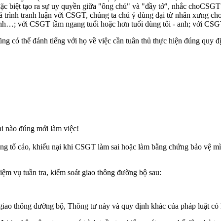
đặc biệt tạo ra sự uy quyền giữa "ông chủ" và "đầy tớ", nhắc choCSGT n
á trình tranh luận với CSGT, chúng ta chú ý dùng đại từ nhân xưng c
 anh…; với CSGT tầm ngang tuổi hoặc hơn tuổi dùng tôi - anh; với CSGT 
ũng có thể đánh tiếng với họ về việc cần tuân thủ thực hiện đúng quy đ
i nào đúng mới làm việc!
ứng tố cáo, khiếu nại khi CSGT làm sai hoặc làm bằng chứng bảo vệ m
iệm vụ tuần tra, kiểm soát giao thông đường bộ sau:
giao thông đường bộ, Thông tư này và quy định khác của pháp luật có 