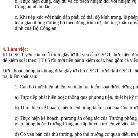
b. Thực hiện đúng, đầy đủ và có trách nhiệm đối với nhiệm vụ đ
Công an nhân dân.
c. Khi tiếp xúc với nhân dân phải có thái độ kính trọng, lễ phé
toàn giao thông đường bộ theo đúng trình tự, thủ tục, thẩm qu
định của Bộ Công an
4. Làm việc:
Khi CSGT yêu cầu xuất trình giấy tờ thì yêu cầu CSGT thực hiện đúng
để kiểm soát theo TT 65 rồi mới tiến hành kiểm soát, bao gồm cả việc 
Dứt khoát chúng ta không đưa giấy tờ cho CSGT trước khi CSGT thô
tra, kiểm soát sau:
1. Cán bộ thực hiện nhiệm vụ tuần tra, kiểm soát được dừng ph
a) Trực tiếp phát hiện hoặc thông qua phương tiện, thiết bị kỹ
b) Thực hiện kế hoạch, mệnh lệnh tổng kiểm soát của Cục trưở
c) Thực hiện kế hoạch, phương án công tác của Trưởng phòng 
giao thông hoặc Trưởng Công an cấp huyện trở lên về việc kiể
d) Có văn bản của thủ trưởng, phó thủ trưởng cơ quan điều tra