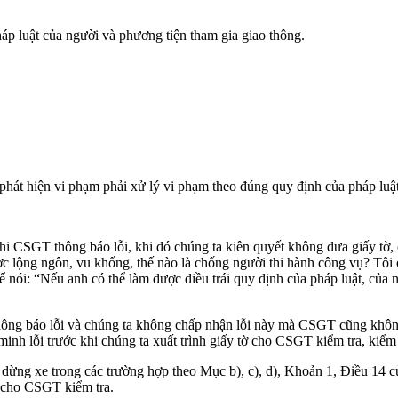
háp luật của người và phương tiện tham gia giao thông.
 phát hiện vi phạm phải xử lý vi phạm theo đúng quy định của pháp luật
khi CSGT thông báo lỗi, khi đó chúng ta kiên quyết không đưa giấy tờ
ợc lộng ngôn, vu khống, thế nào là chống người thi hành công vụ? Tôi 
i: “Nếu anh có thể làm được điều trái quy định của pháp luật, của n
hông báo lỗi và chúng ta không chấp nhận lỗi này mà CSGT cũng khô
nh lỗi trước khi chúng ta xuất trình giấy tờ cho CSGT kiểm tra, kiểm 
dừng xe trong các trường hợp theo Mục b), c), d), Khoản 1, Điều 14 củ
ờ cho CSGT kiểm tra.