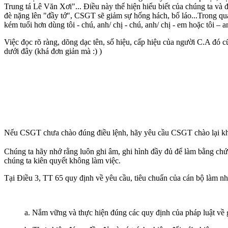
Trung tá Lê Văn Xơi"... Điều này thể hiện hiểu biết của chúng ta và 
đè nặng lên "đầy tớ", CSGT sẽ giảm sự hống hách, bố láo...Trong qu
kém tuổi hơn dùng tôi - chú, anh/ chị - chú, anh/ chị - em hoặc tôi –
Việc đọc rõ ràng, dõng dạc tên, số hiệu, cấp hiệu của người C.A đó c
dưới đây (khá đơn giản mà :) )
Nếu CSGT chưa chào đúng điều lệnh, hãy yêu cầu CSGT chào lại kh
Chúng ta hãy nhớ rằng luôn ghi âm, ghi hình đầy đủ để làm bằng ch
chúng ta kiên quyết không làm việc.
Tại Điều 3, TT 65 quy định về yêu cầu, tiêu chuẩn của cán bộ làm nh
a. Nắm vững và thực hiện đúng các quy định của pháp luật về 