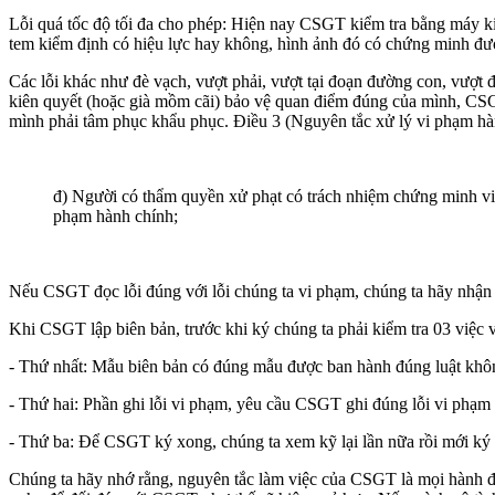
Lỗi quá tốc độ tối đa cho phép: Hiện nay CSGT kiểm tra bằng máy ki
tem kiểm định có hiệu lực hay không, hình ảnh đó có chứng minh đư
Các lỗi khác như đè vạch, vượt phải, vượt tại đoạn đường con, vượt 
kiên quyết (hoặc già mồm cãi) bảo vệ quan điểm đúng của mình, CSG
mình phải tâm phục khẩu phục. Điều 3 (Nguyên tắc xử lý vi phạm hà
đ) Người có thẩm quyền xử phạt có trách nhiệm chứng minh vi
phạm hành chính;
Nếu CSGT đọc lỗi đúng với lỗi chúng ta vi phạm, chúng ta hãy nhận lỗ
Khi CSGT lập biên bản, trước khi ký chúng ta phải kiểm tra 03 việc
- Thứ nhất: Mẫu biên bản có đúng mẫu được ban hành đúng luật khôn
- Thứ hai: Phần ghi lỗi vi phạm, yêu cầu CSGT ghi đúng lỗi vi phạm
- Thứ ba: Để CSGT ký xong, chúng ta xem kỹ lại lần nữa rồi mới ký
Chúng ta hãy nhớ rằng, nguyên tắc làm việc của CSGT là mọi hành độ