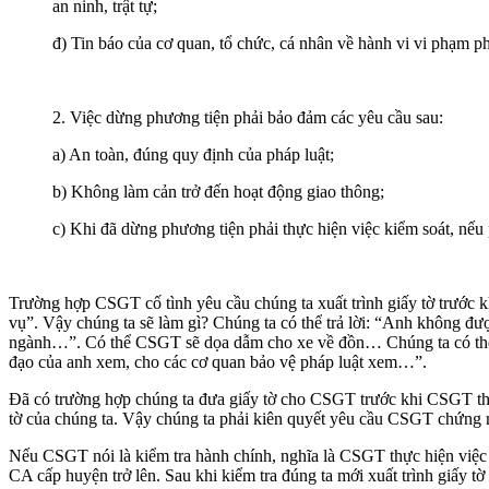
an ninh, trật tự;
đ) Tin báo của cơ quan, tổ chức, cá nhân về hành vi vi phạm p
2. Việc dừng phương tiện phải bảo đảm các yêu cầu sau:
a) An toàn, đúng quy định của pháp luật;
b) Không làm cản trở đến hoạt động giao thông;
c) Khi đã dừng phương tiện phải thực hiện việc kiểm soát, nếu
Trường hợp CSGT cố tình yêu cầu chúng ta xuất trình giấy tờ trước 
vụ”. Vậy chúng ta sẽ làm gì? Chúng ta có thể trả lời: “Anh không đư
ngành…”. Có thể CSGT sẽ dọa dẫm cho xe về đồn… Chúng ta có thể nó
đạo của anh xem, cho các cơ quan bảo vệ pháp luật xem…”.
Đã có trường hợp chúng ta đưa giấy tờ cho CSGT trước khi CSGT t
tờ của chúng ta. Vậy chúng ta phải kiên quyết yêu cầu CSGT chứng mi
Nếu CSGT nói là kiểm tra hành chính, nghĩa là CSGT thực hiện việc 
CA cấp huyện trở lên. Sau khi kiểm tra đúng ta mới xuất trình giấy t