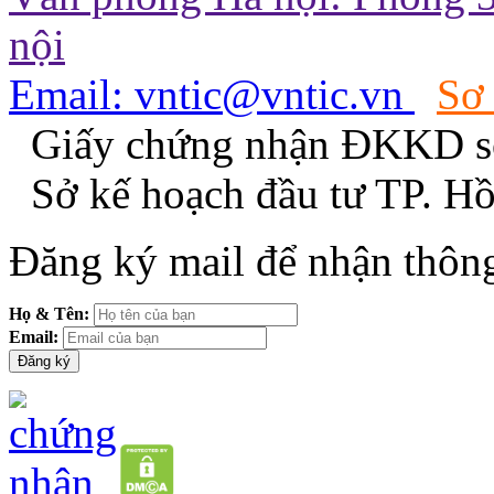
nội
Email: vntic@vntic.vn
Sơ
Giấy chứng nhận ĐKKD s
Sở kế hoạch đầu tư TP. H
Đăng ký mail để nhận thông
Họ & Tên:
Email: