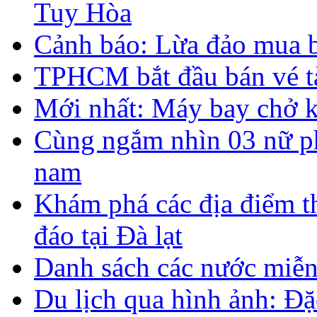
Tuy Hòa
Cảnh báo: Lừa đảo mua 
TPHCM bắt đầu bán vé t
Mới nhất: Máy bay chở k
Cùng ngắm nhìn 03 nữ ph
nam
Khám phá các địa điểm t
đáo tại Đà lạt
Danh sách các nước miễn
Du lịch qua hình ảnh: Đặ