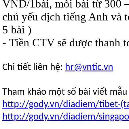
VND/1bài, mỗi bài từ 300 – 
chủ yếu dịch tiếng Anh và t
5 bài )
- Tiền CTV sẽ được thanh t
Chi tiết liên hệ:
hr@vntic.vn
Tham khảo một số bài viết mẫu 
http://gody.vn/diadiem/tibet-(t
http://gody.vn/diadiem/singap