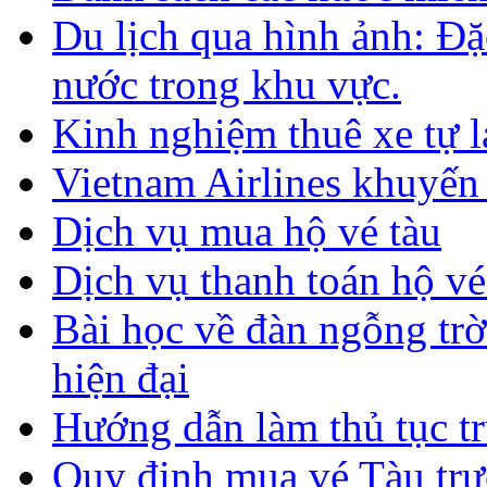
Du lịch qua hình ảnh: Đặ
nước trong khu vực.
Kinh nghiệm thuê xe tự lá
Vietnam Airlines khuyến
Dịch vụ mua hộ vé tàu
Dịch vụ thanh toán hộ vé
Bài học về đàn ngỗng tr
hiện đại
Hướng dẫn làm thủ tục tr
Quy định mua vé Tàu trự