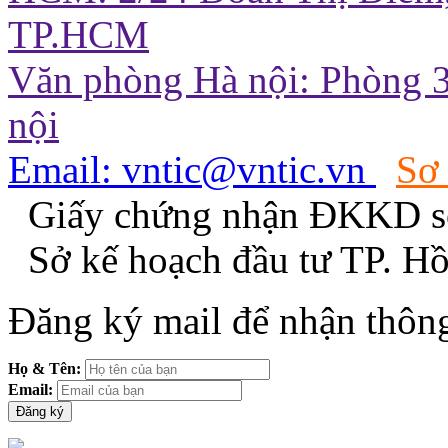
TP.HCM
Văn phòng Hà nội: Phòng 3
nội
Email: vntic@vntic.vn
Sơ
Giấy chứng nhận ĐKKD s
Sở kế hoạch đầu tư TP. H
Đăng ký mail để nhận thông
Họ & Tên:
Email: