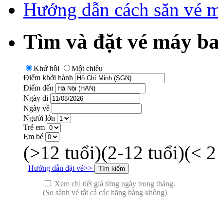
Hướng dẫn cách săn vé m
Tìm và đặt vé máy ba
Khứ hồi
Một chiều
Điểm khởi hành
Điểm đến
Ngày đi
Ngày về
Người lớn
Trẻ em
Em bé
(>12 tuổi)
(2-12 tuổi)
(< 2
Hướng dẫn đặt vé>>
Xem chi tiết giá từng ngày trong tháng.
(So sánh vé tất cả các hãng hàng không)