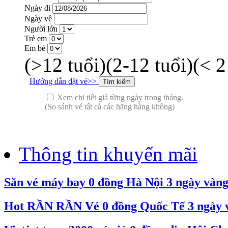
Ngày đi
Ngày về
Người lớn
Trẻ em
Em bé
(>12 tuổi)
(2-12 tuổi)
(< 2
Hướng dẫn đặt vé>>
Xem chi tiết giá từng ngày trong tháng.
(So sánh vé tất cả các hãng hàng không)
Thông tin khuyến mãi
Săn vé máy bay 0 đồng Hà Nội 3 ngày vàn
Hot RẦN RẦN Vé 0 đồng Quốc Tế 3 ngày và