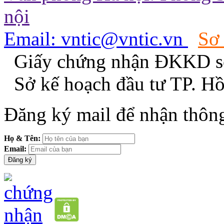
nội
Email: vntic@vntic.vn
Sơ
Giấy chứng nhận ĐKKD s
Sở kế hoạch đầu tư TP. H
Đăng ký mail để nhận thông
Họ & Tên:
Email: