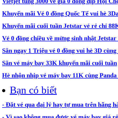
Vietjet tung 3000 vé giá 0 đồng dịp Hội C
Khuyến mãi Vé 0 đồng Quốc Tế vui hè 3Day
Khuyến mãi cuối tuần Jetstar vé rẻ chỉ 88
Vé 0 đồng chiều về mừng sinh nhật Jetstar 
Săn ngay 1 Triệu vé 0 đồng vui hè 3D cùng 
Săn vé máy bay 33K khuyến mãi cuối tuần
Hè nhộn nhịp vé máy bay 11K cùng Pand
Bạn có biết
- Đặt vé qua đại lý hay tự mua trên hãng h
- Vì sao không mua được vé máy bay giá rẻ.