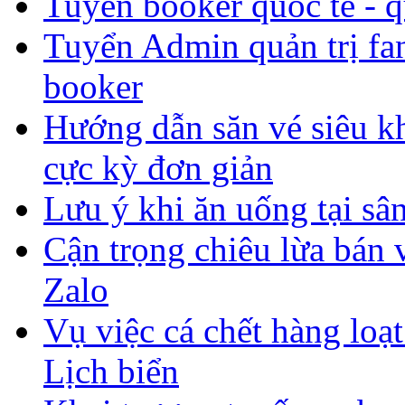
Tuyển booker quốc tế - q
Tuyển Admin quản trị fan
booker
Hướng dẫn săn vé siêu 
cực kỳ đơn giản
Lưu ý khi ăn uống tại sân
Cận trọng chiêu lừa bán
Zalo
Vụ việc cá chết hàng lo
Lịch biển