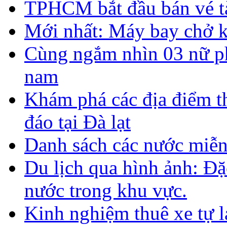
TPHCM bắt đầu bán vé t
Mới nhất: Máy bay chở k
Cùng ngắm nhìn 03 nữ ph
nam
Khám phá các địa điểm t
đáo tại Đà lạt
Danh sách các nước miễn
Du lịch qua hình ảnh: Đặ
nước trong khu vực.
Kinh nghiệm thuê xe tự lá