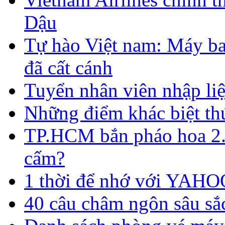
Dậu
Tự hào Việt nam: Máy ba
đã cất cánh
Tuyển nhân viên nhập liệ
​Những điểm khác biệt thú
TP.HCM bắn pháo hoa 2.
cấm?
1 thời để nhớ với YAHO
40 câu châm ngôn sâu sắ