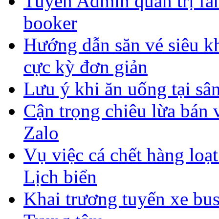
Tuyển Admin quản trị fan
booker
Hướng dẫn săn vé siêu 
cực kỳ đơn giản
Lưu ý khi ăn uống tại sân
Cận trọng chiêu lừa bán
Zalo
Vụ việc cá chết hàng lo
Lịch biển
Khai trương tuyến xe bus