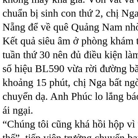
chuẩn bị sinh con thứ 2, chị Ng
Nẵng để về quê Quảng Nam nhờ
Kết quả siêu âm ở phòng khám t
tuần thứ 30 nên đủ điều kiện là
số hiệu BL590 vừa rời đường b
khoảng 15 phút, chị Nga bất ngờ
chuyển dạ. Anh Phúc lo lắng bá
ái ngại.
“Chúng tôi cũng khá hồi hộp vì
thế”, tiếp viên trưởng chuyến b