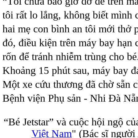
“Tôi chưa bao giờ đỡ đẻ trên má
tôi rất lo lắng, không biết mìn
hai mẹ con bình an tôi mới thở 
đó, điều kiện trên máy bay hạn 
rốn để tránh nhiễm trùng cho bé
Khoảng 15 phút sau, máy bay đ
Một xe cứu thương đã chờ sẵn c
Bệnh viện Phụ sản - Nhi Đà Nẵ
“Bé Jetstar” và cuộc hội ngộ củ
Việt Nam
" (Bác sĩ người