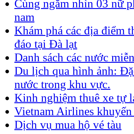
Cùng ngắm nhìn 03 nữ ph
nam
Khám phá các địa điểm t
đáo tại Đà lạt
Danh sách các nước miễn
Du lịch qua hình ảnh: Đặ
nước trong khu vực.
Kinh nghiệm thuê xe tự lá
Vietnam Airlines khuyến
Dịch vụ mua hộ vé tàu