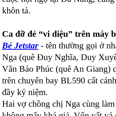
khôn tả.
Ca đỡ đẻ “vi diệu” trên máy 
Bé Jetstar
- tên thường gọi ở nh
Nga (quê Đuy Nghĩa, Duy Xuy
Văn Bảo Phúc (quê An Giang) qu
trên chuyến bay BL590 cất cán
đầy kỷ niệm.
Hai vợ chồng chị Nga cùng làm
không mấy khá giả. Vốn vất vả 