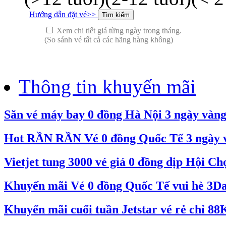
Hướng dẫn đặt vé>>
Xem chi tiết giá từng ngày trong tháng.
(So sánh vé tất cả các hãng hàng không)
Thông tin khuyến mãi
Săn vé máy bay 0 đồng Hà Nội 3 ngày vàn
Hot RẦN RẦN Vé 0 đồng Quốc Tế 3 ngày và
Vietjet tung 3000 vé giá 0 đồng dịp Hội C
Khuyến mãi Vé 0 đồng Quốc Tế vui hè 3Day
Khuyến mãi cuối tuần Jetstar vé rẻ chỉ 88