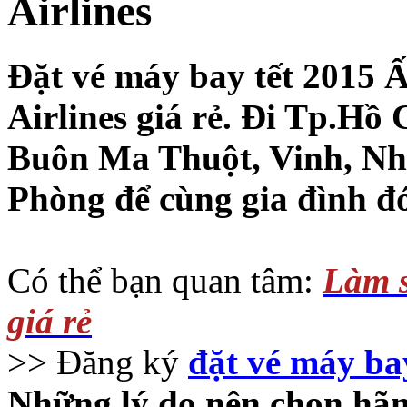
Airlines
Đặt vé máy bay tết 2015 
Airlines giá rẻ. Đi Tp.Hồ
Buôn Ma Thuột, Vinh, Nh
Phòng để cùng gia đình đó
Có thể bạn quan tâm:
Làm s
giá rẻ
>> Đăng ký
đặt vé máy bay
Những lý do nên chọn hã