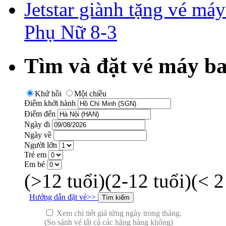
Jetstar giành tặng vé má
Phụ Nữ 8-3
Tìm và đặt vé máy ba
Khứ hồi
Một chiều
Điểm khởi hành
Điểm đến
Ngày đi
Ngày về
Người lớn
Trẻ em
Em bé
(>12 tuổi)
(2-12 tuổi)
(< 2
Hướng dẫn đặt vé>>
Xem chi tiết giá từng ngày trong tháng.
(So sánh vé tất cả các hãng hàng không)