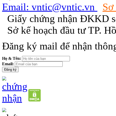
Email: vntic@vntic.vn
Sơ
Giấy chứng nhận ĐKKD s
Sở kế hoạch đầu tư TP. H
Đăng ký mail để nhận thông
Họ & Tên:
Email: