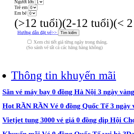
Người lớn
Trẻ em
Em bé
(>12 tuổi)
(2-12 tuổi)
(< 2
Hướng dẫn đặt vé>>
Xem chi tiết giá từng ngày trong tháng.
(So sánh vé tất cả các hãng hàng không)
Thông tin khuyến mãi
Săn vé máy bay 0 đồng Hà Nội 3 ngày vàn
Hot RẦN RẦN Vé 0 đồng Quốc Tế 3 ngày và
Vietjet tung 3000 vé giá 0 đồng dịp Hội C
Khuyến mãi Vé 0 đồng Quốc Tế vui hè 3Day