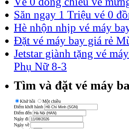
Vé 0 đồng chiều về mừng 
Săn ngay 1 Triệu vé 0 đồ
Hè nhộn nhịp vé máy ba
Đặt vé máy bay giá rẻ M
Jetstar giành tặng vé má
Phụ Nữ 8-3
Tìm và đặt vé máy ba
Khứ hồi
Một chiều
Điểm khởi hành
Điểm đến
Ngày đi
Ngày về