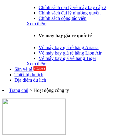
Chính sách đại lý vé máy bay cấp 2
Chính sách đại lý nhượng quyền
Chính sách cộng tác viên
Xem thêm
Vé máy bay giá rẻ quốc tế
Vé máy bay giá rẻ hãng Ariasia
Vé máy bay giá rẻ hãng Lion Air
Vé máy bay giá vẻ hãng Tiger
Xem thêm
Săn vé rẻ
( Live )
Thiết bị du lịch
Địa điểm du lịch
Trang chủ
> Hoạt động công ty