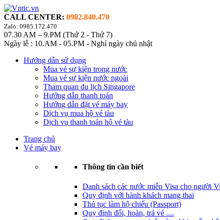
CALL CENTER:
0982.840.470
Zalo: 0985.172.470
07.30 AM – 9.PM (Thứ 2 - Thứ 7)
Ngày lễ : 10.AM - 05.PM - Nghỉ ngày chủ nhật
Hướng dẫn sử dụng
Mua vé sự kiện trong nước
Mua vé sự kiện nước ngoài
Tham quan du lịch Singapore
Hướng dẫn thanh toán
Hướng dẫn đặt vé máy bay
Dịch vụ mua hộ vé tàu
Dịch vụ thanh toán hộ vé tàu
Trang chủ
Vé máy bay
Thông tin cần biết
Danh sách các nước miễn Visa cho người Vi
Quy định với hành khách mang thai
Thủ tục làm hộ chiếu (Passport)
Quy định đổi, hoàn, trả vé ....