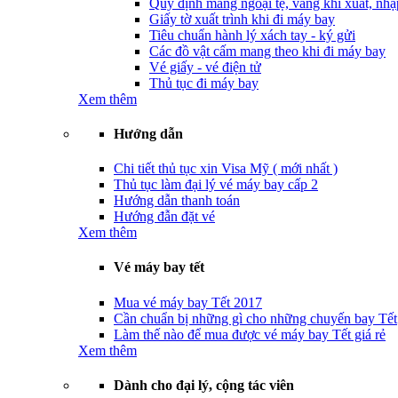
Quy định mang ngoại tệ, vàng khi xuất, nhậ
Giấy tờ xuất trình khi đi máy bay
Tiêu chuẩn hành lý xách tay - ký gửi
Các đồ vật cấm mang theo khi đi máy bay
Vé giấy - vé điện tử
Thủ tục đi máy bay
Xem thêm
Hướng dẫn
Chi tiết thủ tục xin Visa Mỹ ( mới nhất )
Thủ tục làm đại lý vé máy bay cấp 2
Hướng dẫn thanh toán
Hướng đẫn đặt vé
Xem thêm
Vé máy bay tết
Mua vé máy bay Tết 2017
Cần chuẩn bị những gì cho những chuyến bay Tết
Làm thế nào để mua được vé máy bay Tết giá rẻ
Xem thêm
Dành cho đại lý, cộng tác viên