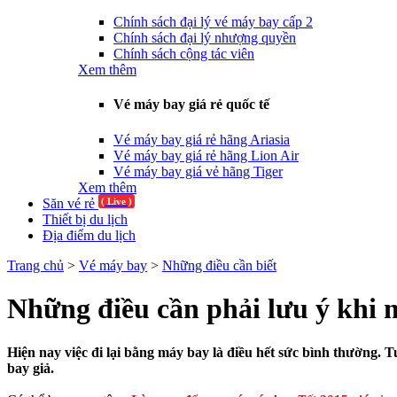
Chính sách đại lý vé máy bay cấp 2
Chính sách đại lý nhượng quyền
Chính sách cộng tác viên
Xem thêm
Vé máy bay giá rẻ quốc tế
Vé máy bay giá rẻ hãng Ariasia
Vé máy bay giá rẻ hãng Lion Air
Vé máy bay giá vẻ hãng Tiger
Xem thêm
Săn vé rẻ
( Live )
Thiết bị du lịch
Địa điểm du lịch
Trang chủ
>
Vé máy bay
>
Những điều cần biết
Những điều cần phải lưu ý khi 
Hiện nay việc đi lại bằng máy bay là điều hết sức bình thường. T
bay giả.