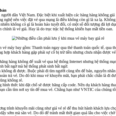
 bán
i người dân Việt Nam. Đặc biệt khi xuất hiện các hàng hàng không giá 
ng nghệ nên việc đặt vé qua mạng là điều không còn gì là xa lạ. Không 
 nhiên không có gì là hoàn hảo tuyệt đối, có một số đối tượng đã lợi d
 chính là vé giả. Hay là do trục trặc hệ thống khiến bạn mất tiền oan.
 vé máy bay gồm: Thanh toán ngay qua thẻ thanh toán quốc tế, qua thẻ t
ờng hợp khách hàng gặp phải sự cố bị trừ tiền nhưng chưa nhận được vé
o hãng hàng không để xuất vé qua hệ thống Internet nhưng hệ thống mạ
inh bất ngờ mà hệ thống phát sinh bất ngờ.
à không đi được. Buộc phải đi tìm người cùng tên để bán, nguyên nhâ
hoàn trả vé. Do đó khi mua vé khuyến mãi, bạn phải chắc chắn là đi đượ
cũng không rẻ.
ụng hình thức khi đặt chổ sẽ được hãng cấp code. Nên dụ khách hàng t
ó bạn cần tìm nơi uy tín để mua vé. Chẳng hạn như VNTIC của chúng tô
ơng trình khuyến mãi cũng như giá vé rẻ để thu hút hành khách lựa chọn
a dậy sớm mà săn vé. Do đó để tránh mất thời gian quá lâu cho việc c