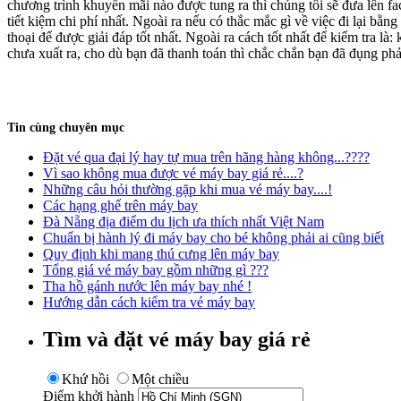
chương trình khuyến mãi nào được tung ra thì chúng tôi sẽ đưa lên fac
tiết kiệm chi phí nhất. Ngoài ra nếu có thắc mắc gì về việc đi lại bằ
thoại để được giải đáp tốt nhất. Ngoài ra cách tốt nhất để kiểm tra là
chưa xuất ra, cho dù bạn đã thanh toán thì chắc chắn bạn đã đụng phả
Tin cùng chuyên mục
Đặt vé qua đại lý hay tự mua trên hãng hàng không...????
Vì sao không mua được vé máy bay giá rẻ....?
Những câu hỏi thường gặp khi mua vé máy bay....!
Các hạng ghế trên máy bay
Đà Nẵng địa điểm du lịch ưa thích nhất Việt Nam
Chuẩn bị hành lý đi máy bay cho bé không phải ai cũng biết
Quy định khi mang thú cưng lên máy bay
Tổng giá vé máy bay gồm những gì ???
Tha hồ gánh nước lên máy bay nhé !
Hướng dẫn cách kiểm tra vé máy bay
Tìm và đặt vé máy bay giá rẻ
Khứ hồi
Một chiều
Điểm khởi hành