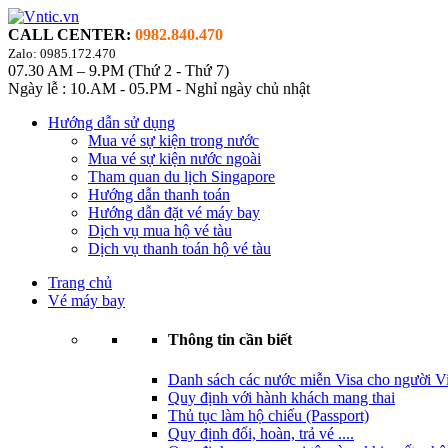
CALL CENTER:
0982.840.470
Zalo: 0985.172.470
07.30 AM – 9.PM (Thứ 2 - Thứ 7)
Ngày lễ : 10.AM - 05.PM - Nghỉ ngày chủ nhật
Hướng dẫn sử dụng
Mua vé sự kiện trong nước
Mua vé sự kiện nước ngoài
Tham quan du lịch Singapore
Hướng dẫn thanh toán
Hướng dẫn đặt vé máy bay
Dịch vụ mua hộ vé tàu
Dịch vụ thanh toán hộ vé tàu
Trang chủ
Vé máy bay
Thông tin cần biết
Danh sách các nước miễn Visa cho người Vi
Quy định với hành khách mang thai
Thủ tục làm hộ chiếu (Passport)
Quy định đổi, hoàn, trả vé ....