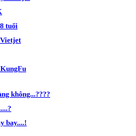
K
8 tuổi
Vietjet
a KungFu
àng không...????
...?
 bay....!