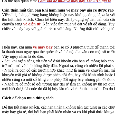
Có thể bạn quan tâm:
Làm sao để mua vé máy bay Tết 2015 giá rẻ
Cẩn thận mất tiền oan khi ham mua vé máy bay giá rẻ được rao
Việc đi lại bằng đường hàng không hiện nay không còn gì là xa lạ vớ
thu hút hành khách. Chưa kể hiện nay, đã áp dụng sự tiên tiến của cô
chuyển sang
vé điện tử
. Nên việc tìm mua và đặt vé rất dễ dàng. Tuy
chiếc vé máy bay với giá rất rẻ so với hãng. Nhưng thật chất vé họ bán
Hiện nay, khi mua
vé máy bay
bạn sẽ có 3 phương thức để thanh toán
là thanh toán ngay qua thẻ quốc tế và thẻ nội địa vẫn còn một số trư
Vậy nguy nhân là do đâu:
- Sau khi ngân hàng trừ tiền vé ở tài khoản của bạn và thông báo ch
trừ mất, mà vé thì không thấy đâu. Ngoài ra, cũng có nhiều lỗi phát s
- Ngoài ra còn có các trường hợp khác, như là mua vé khuyến mãi m
khuyến mãi giá rẻ không được phép đổi tên, hay đổi hành trình hoặc 
nhiên cũng có một số hãng cho phép đổi ngày bay nhưng phí để đổi 
- Ngoài ra có một số đối tượng hay đại lý làm ăn không uy tín lợi d
mới biết được là code đó đã bị hủy lâu rồi vì chưa thanh toán. Do đ
Cách để chọn mua đúng cách
Để thu hút hàng khách, các hãng hàng không liên tục tung ra các chư
máy bay giá rẻ, đòi hỏi bạn phải kiên nhẫn và có khi phải thức khuy