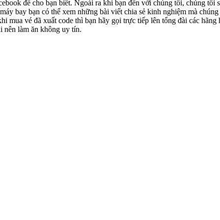
ebook để cho bạn biết. Ngoài ra khi bạn đến với chúng tôi, chúng tôi sẽ
ng máy bay bạn có thể xem những bài viết chia sẻ kinh nghiệm mà chúng t
: khi mua vé đã xuất code thì bạn hãy gọi trực tiếp lên tổng đài các hã
i nên làm ăn không uy tín.