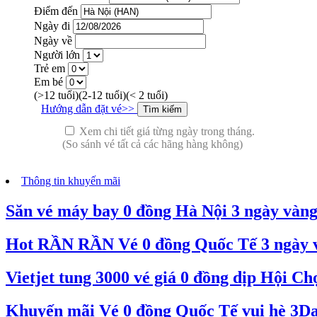
Điểm đến
Ngày đi
Ngày về
Người lớn
Trẻ em
Em bé
(>12 tuổi)
(2-12 tuổi)
(< 2 tuổi)
Hướng dẫn đặt vé>>
Xem chi tiết giá từng ngày trong tháng.
(So sánh vé tất cả các hãng hàng không)
Thông tin khuyến mãi
Săn vé máy bay 0 đồng Hà Nội 3 ngày vàn
Hot RẦN RẦN Vé 0 đồng Quốc Tế 3 ngày và
Vietjet tung 3000 vé giá 0 đồng dịp Hội C
Khuyến mãi Vé 0 đồng Quốc Tế vui hè 3Day