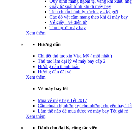
Quy định mang ngoại tệ, vàng khi xuất, nhậ
Giấy tờ xuất trình khi đi máy bay
Tiêu chuẩn hành lý xách tay - ký gửi
Các đồ vật cấm mang theo khi đi máy bay
Vé giấy - vé điện tử
Thủ tục đi máy bay
Xem thêm
Hướng dẫn
Chi tiết thủ tục xin Visa Mỹ ( mới nhất )
Thủ tục làm đại lý vé máy bay cấp 2
Hướng dẫn thanh toán
Hướng đẫn đặt vé
Xem thêm
Vé máy bay tết
Mua vé máy bay Tết 2017
Cần chuẩn bị những gì cho những chuyến bay Tết
Làm thế nào để mua được vé máy bay Tết giá rẻ
Xem thêm
Dành cho đại lý, cộng tác viên