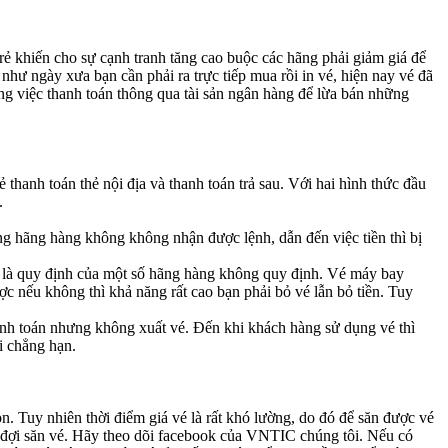
rẻ khiến cho sự cạnh tranh tăng cao buộc các hãng phải giảm giá để
như ngày xưa bạn cần phải ra trực tiếp mua rồi in vé, hiện nay vé đã
ụng việc thanh toán thông qua tài sản ngân hàng để lừa bán những
hanh toán thẻ nội địa và thanh toán trả sau. Với hai hình thức đầu
.
ng hãng hàng không không nhận được lệnh, dẫn đến việc tiền thì bị
n là quy định của một số hãng hàng không quy định. Vé máy bay
c nếu không thì khả năng rất cao bạn phải bỏ vé lẫn bỏ tiền. Tuy
hanh toán nhưng không xuất vé. Đến khi khách hàng sử dụng vé thì
i chẳng hạn.
. Tuy nhiên thời điểm giá vé là rất khó lường, do đó để săn được vé
hờ đợi săn vé. Hãy theo dõi facebook của VNTIC chúng tôi. Nếu có