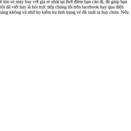
 tìm vé máy bay với giá rẻ nhất tại thời điểm bạn cần đi, để giúp bạn
ôi đã viết hay là hỏi trực tiếp chúng tôi trên facebook hay qua điện
ng hàng không và nhờ họ kiểm tra tình trạng vé đã xuất ra hay chưa. Nếu