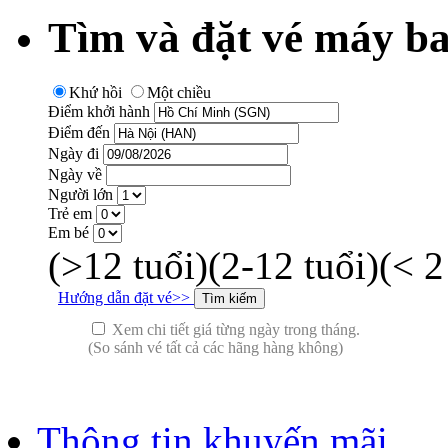
Tìm và đặt vé máy ba
Khứ hồi
Một chiều
Điểm khởi hành
Điểm đến
Ngày đi
Ngày về
Người lớn
Trẻ em
Em bé
(>12 tuổi)
(2-12 tuổi)
(< 2
Hướng dẫn đặt vé>>
Xem chi tiết giá từng ngày trong tháng.
(So sánh vé tất cả các hãng hàng không)
Thông tin khuyến mãi