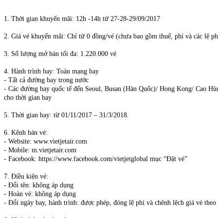
1. Thời gian khuyến mãi: 12h -14h từ 27-28-29/09/2017
2. Giá vé khuyến mãi: Chỉ từ 0 đồng/vé (chưa bao gồm thuế, phí và các lệ ph
3. Số lượng mở bán tối đa: 1.220.000 vé
4. Hành trình bay: Toàn mạng bay
- Tất cả đường bay trong nước
- Các đường bay quốc tế đến Seoul, Busan (Hàn Quốc)/ Hong Kong/ Cao Hù
cho thời gian bay
5. Thời gian bay: từ 01/11/2017 – 31/3/2018.
6. Kênh bán vé:
- Website: www.vietjetair.com
- Mobile: m.vietjetair.com
- Facebook: https://www.facebook.com/vietjetglobal mục “Đặt vé”
7. Điều kiện vé:
- Đổi tên: không áp dụng
- Hoàn vé: không áp dụng
- Đổi ngày bay, hành trình: được phép, đóng lệ phí và chênh lệch giá vé the