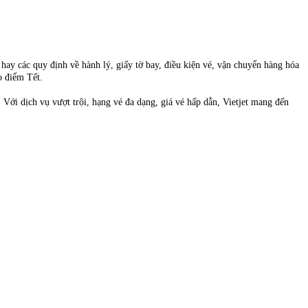
hay các quy định về hành lý, giấy tờ bay, điều kiện vé, vận chuyển hàng hóa
o điểm Tết.
 Với dịch vụ vượt trội, hạng vé đa dạng, giá vé hấp dẫn, Vietjet mang đến