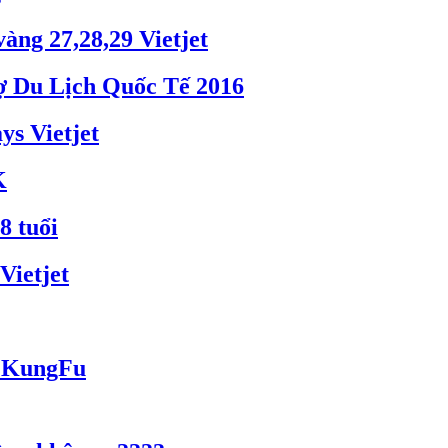
ng 27,28,29 Vietjet
hợ Du Lịch Quốc Tế 2016
s Vietjet
K
8 tuổi
Vietjet
a KungFu