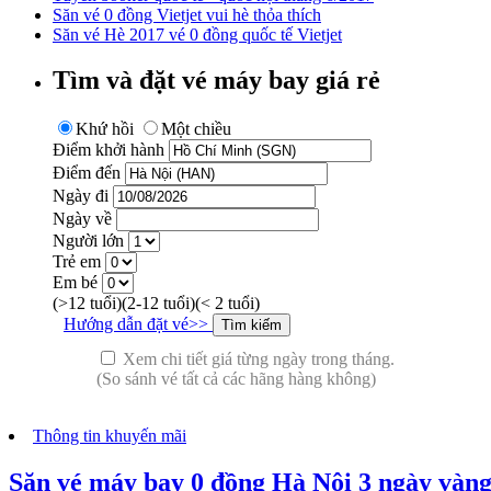
Săn vé 0 đồng Vietjet vui hè thỏa thích
​Săn vé Hè 2017 vé 0 đồng quốc tế Vietjet
Tìm và đặt vé máy bay giá rẻ
Khứ hồi
Một chiều
Điểm khởi hành
Điểm đến
Ngày đi
Ngày về
Người lớn
Trẻ em
Em bé
(>12 tuổi)
(2-12 tuổi)
(< 2 tuổi)
Hướng dẫn đặt vé>>
Xem chi tiết giá từng ngày trong tháng.
(So sánh vé tất cả các hãng hàng không)
Thông tin khuyến mãi
Săn vé máy bay 0 đồng Hà Nội 3 ngày vàn