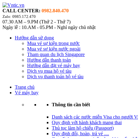
CALL CENTER:
0982.840.470
Zalo: 0985.172.470
07.30 AM – 9.PM (Thứ 2 - Thứ 7)
Ngày lễ : 10.AM - 05.PM - Nghỉ ngày chủ nhật
Hướng dẫn sử dụng
Mua vé sự kiện trong nước
Mua vé sự kiện nước ngoài
Tham quan du lịch Singapore
Hướng dẫn thanh toán
Hướng dẫn đặt vé máy bay
Dịch vụ mua hộ vé tàu
Dịch vụ thanh toán hộ vé tàu
Trang chủ
Vé máy bay
Thông tin cần biết
Danh sách các nước miễn Visa cho người Vi
Quy định với hành khách mang thai
Thủ tục làm hộ chiếu (Passport)
Quy định đổi, hoàn, trả vé ....