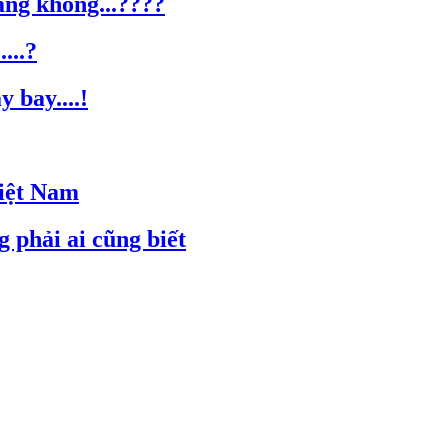
àng không...????
...?
 bay....!
Việt Nam
 phải ai cũng biết