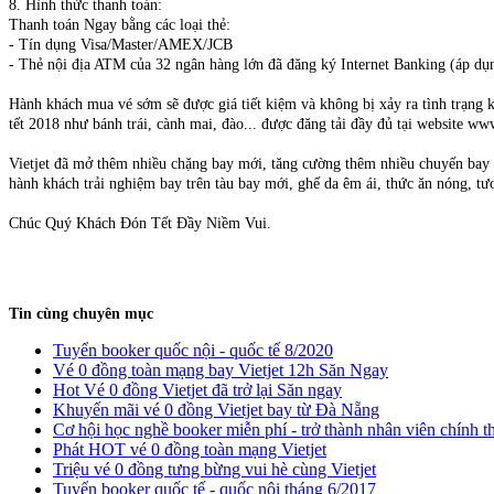
8. Hình thức thanh toán:
Thanh toán Ngay bằng các loại thẻ:
- Tín dụng Visa/Master/AMEX/JCB
- Thẻ nội địa ATM của 32 ngân hàng lớn đã đăng ký Internet Banking (áp dụ
Hành khách mua vé sớm sẽ được giá tiết kiệm và không bị xảy ra tình trạng k
tết 2018 như bánh trái, cành mai, đào... được đăng tải đầy đủ tại website w
Vietjet đã mở thêm nhiều chặng bay mới, tăng cường thêm nhiều chuyến bay ph
hành khách trải nghiệm bay trên tàu bay mới, ghế da êm ái, thức ăn nóng, tươi
Chúc Quý Khách Đón Tết Đầy Niềm Vui.
Tin cùng chuyên mục
Tuyển booker quốc nội - quốc tế 8/2020
Vé 0 đồng toàn mạng bay Vietjet 12h Săn Ngay
Hot Vé 0 đồng Vietjet đã trở lại Săn ngay
​Khuyến mãi vé 0 đồng Vietjet bay từ Đà Nẵng
Cơ hội học nghề booker miễn phí - trở thành nhân viên chính t
Phát HOT vé 0 đồng toàn mạng Vietjet
​Triệu vé 0 đồng tưng bừng vui hè cùng Vietjet
Tuyển booker quốc tế - quốc nội tháng 6/2017