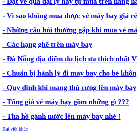
- Đặt vé qua đại lý hay tự mua trên hãng h
- Vì sao không mua được vé máy bay giá rẻ.
- Những câu hỏi thường gặp khi mua vé máy
- Các hạng ghế trên máy bay
- Đà Nẵng địa điểm du lịch ưa thích nhất 
- Chuẩn bị hành lý đi máy bay cho bé không
- Quy định khi mang thú cưng lên máy bay
- Tổng giá vé máy bay gồm những gì ???
- Tha hồ gánh nước lên máy bay nhé !
Bài viết khác