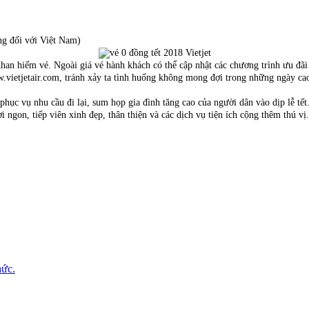
ng đối với Việt Nam)
han hiếm vé. Ngoài giá vé hành khách có thể cập nhật các chương trình ưu đãi 
ww.vietjetair.com, tránh xảy ta tình huống không mong đợi trong những ngày ca
ục vụ nhu cầu đi lại, sum họp gia đình tăng cao của người dân vào dịp lễ tết.
 ngon, tiếp viên xinh đẹp, thân thiện và các dịch vụ tiện ích cộng thêm thú vị.
hức.