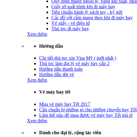
Quy định mang ngoại tệ, vàng khi xuất, nhậ
Giấy tờ xuất trình khi đi máy bay
Tiêu chuẩn hành lý xách tay - ký gửi
Các đồ vật cấm mang theo khi đi máy bay
Vé giấy - vé điện tử
Thủ tục đi máy bay
Xem thêm
Hướng dẫn
Chi tiết thủ tục xin Visa Mỹ ( mới nhất )
Thủ tục làm đại lý vé máy bay cấp 2
Hướng dẫn thanh toán
Hướng đẫn đặt vé
Xem thêm
Vé máy bay tết
Mua vé máy bay Tết 2017
Cần chuẩn bị những gì cho những chuyến bay Tết
Làm thế nào để mua được vé máy bay Tết giá rẻ
Xem thêm
Dành cho đại lý, cộng tác viên