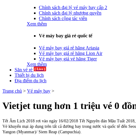
Chính sách đại lý vé máy bay cấp 2
Chính sách đại lý nhượng quyền
Chính sách cộng tác viên
Xem thêm
Vé máy bay giá rẻ quốc tế
Vé máy bay giá rẻ hãng Ariasia
Vé máy bay giá rẻ hãng Lion Air
Vé máy bay giá vẻ hãng Tiger
Xem thêm
Săn vé rẻ
( Live )
Thiết bị du lịch
Địa điểm du lịch
Trang chủ
>
Vé máy bay
>
​Vietjet tung hơn 1 triệu vé 0 
Tết Âm Lịch 2018 rơi vào ngày 16/02/2018 Tết Nguyên đán Mậu Tuất 2018, h
Vé khuyến mại áp dụng trên tất cả đường bay trong nước và quốc tế đến S
Yangon (Myanmar)/ Siem Reap (Campuchia).