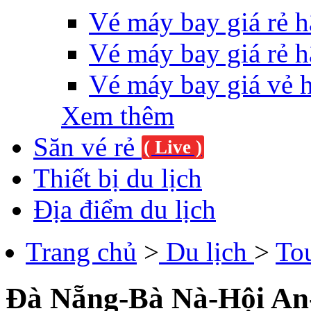
Vé máy bay giá rẻ h
Vé máy bay giá rẻ h
Vé máy bay giá vẻ 
Xem thêm
Săn vé rẻ
( Live )
Thiết bị du lịch
Địa điểm du lịch
Trang chủ
>
Du lịch
>
To
Đà Nẵng-Bà Nà-Hội An