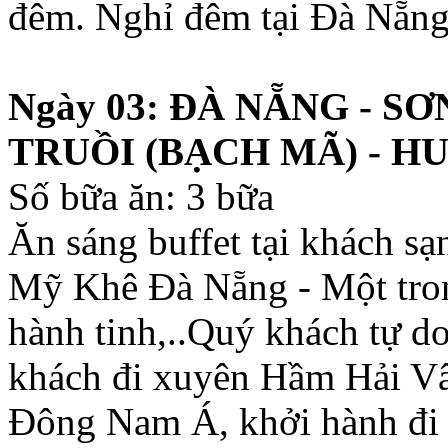
đêm. Nghỉ đêm tại Đà Nẵng 
Ngày 03: ĐÀ NẴNG - S
TRUỒI (BẠCH MÃ) - H
Số bữa ăn: 3 bữa
Ăn sáng buffet tại khách s
Mỹ Khê Đà Nẵng - Một tron
hành tinh,..Quý khách tự do
khách đi xuyên Hầm Hải Vâ
Đông Nam Á, khởi hành đi 