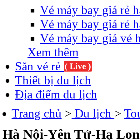
Vé máy bay giá rẻ h
Vé máy bay giá rẻ h
Vé máy bay giá vẻ 
Xem thêm
Săn vé rẻ
( Live )
Thiết bị du lịch
Địa điểm du lịch
Trang chủ
>
Du lịch
>
To
Hà Nội-Yên Tử-Hạ Lon