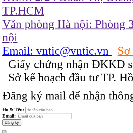
TP.HCM
Văn phòng Hà nội: Phòng 3
nội
Email: vntic@vntic.vn
Sơ
Giấy chứng nhận ĐKKD s
Sở kế hoạch đầu tư TP. H
Đăng ký mail để nhận thông
Họ & Tên:
Email: