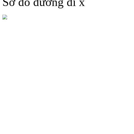
Sơ đồ đường đi
x