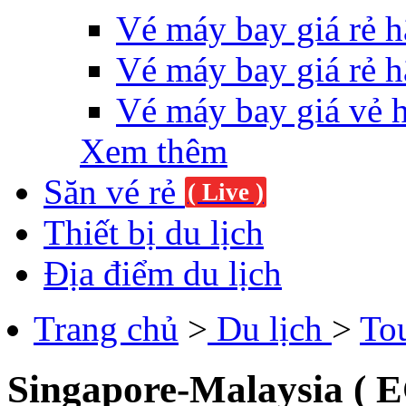
Vé máy bay giá rẻ h
Vé máy bay giá rẻ h
Vé máy bay giá vẻ 
Xem thêm
Săn vé rẻ
( Live )
Thiết bị du lịch
Địa điểm du lịch
Trang chủ
>
Du lịch
>
To
Singapore-Malaysia ( EC